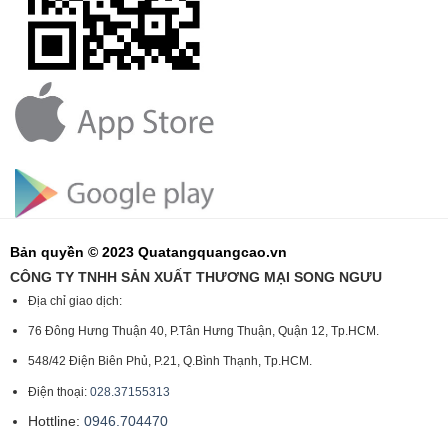
Bản quyền © 2023 Quatangquangcao.vn
CÔNG TY TNHH SẢN XUẤT THƯƠNG MẠI SONG NGƯU
Địa chỉ giao dịch:
76 Đông Hưng Thuận 40, P.Tân Hưng Thuận, Quận 12, Tp.HCM.
548/42 Điện Biên Phủ, P.21, Q.Bình Thạnh, Tp.HCM.
Điện thoại:
028.37155313
Hottline:
0946.704470