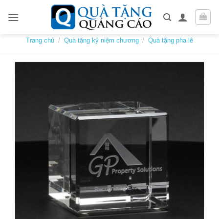
Skip
to
content
Trang chủ
/
Quà tặng kỷ niệm chương
/
Quà tặng pha lê