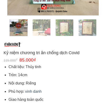
Kỷ niệm chương tri ân chống dịch Covid
Giá
Giá
₫
85.000
₫
115.000
gốc
hiện
là:
tại
Chất liệu: Thủy tinh
115.000₫.
là:
85.000₫.
Tròn: 14cm
Nội dung: Riêng
Phù hợp:
vinh danh
Giao hàng toàn quốc