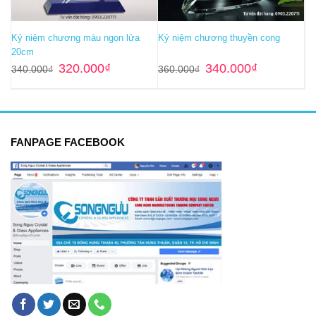
Kỷ niệm chương màu ngọn lửa
Kỷ niệm chương thuyền cong
20cm
Giá
Giá
Giá
Giá
320.000
₫
340.000
₫
340.000
₫
360.000
₫
gốc
hiện
gốc
hiện
là:
tại
là:
tại
340.000₫.
là:
360.000₫.
là:
320.000₫.
340.000₫.
FANPAGE FACEBOOK