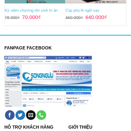
Kỷ niệm chương tôn vinh tri ân
Cúp pha lê ngôi sao
Giá
Giá
Giá
Giá
70.000
₫
440.000
₫
78.000
₫
460.000
₫
gốc
hiện
gốc
hiện
là:
tại
là:
tại
78.000₫.
là:
460.000₫.
là:
70.000₫.
440.000₫.
FANPAGE FACEBOOK
HỖ TRỢ KHÁCH HÀNG
GIỚI THIỆU