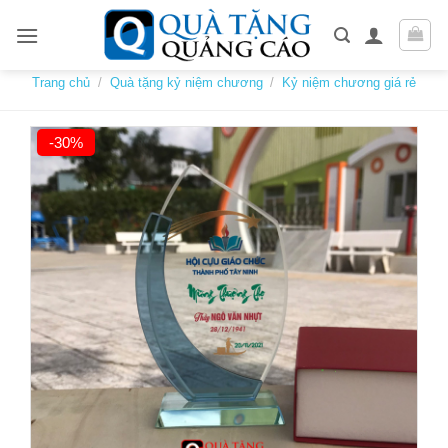
Skip
to
content
Trang chủ
/
Quà tặng kỷ niệm chương
/
Kỷ niệm chương giá rẻ
-30%