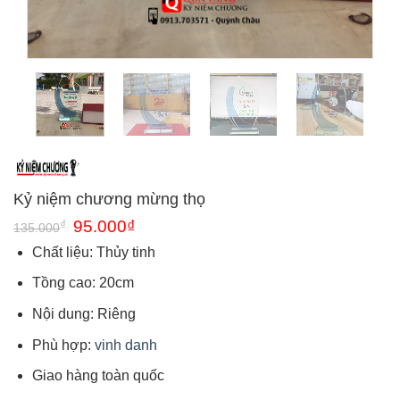
Kỷ niệm chương mừng thọ
Giá
Giá
₫
95.000
₫
135.000
gốc
hiện
là:
tại
Chất liệu: Thủy tinh
135.000₫.
là:
95.000₫.
Tồng cao: 20cm
Nội dung: Riêng
Phù hợp:
vinh danh
Giao hàng toàn quốc