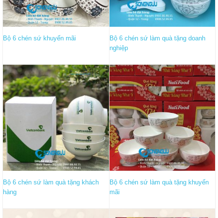
Bộ 6 chén sứ khuyến mãi
Bộ 6 chén sứ làm quà tặng doanh
nghiệp
Bộ 6 chén sứ làm quà tặng khách
Bộ 6 chén sứ làm quà tặng khuyến
hàng
mãi