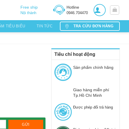
Free ship
Hotline
Nội thành
0946.704470
TRA CỨU ĐƠN HÀNG
ẨM TIÊU BIỂU
TIN TỨC
Tiêu chí hoạt động
Sản phẩm chính hãng
Giao hàng miễn phí
Tp.Hồ Chí Minh
Được phép đổi trả hàng