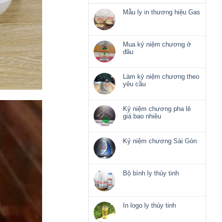
Mẫu ly in thương hiệu Gas
Không
có
bình
luận
Mua kỷ niệm chương ở
ở
đâu
Mẫu
Không
ly
có
in
bình
Làm kỷ niệm chương theo
thương
luận
yêu cầu
hiệu
ở
Không
Gas
Mua
có
kỷ
bình
Kỷ niệm chương pha lê
niệm
luận
giá bao nhiêu
chương
ở
Không
ở
Làm
có
đâu
kỷ
bình
Kỷ niệm chương Sài Gòn
niệm
luận
Không
chương
ở
có
theo
Kỷ
bình
yêu
niệm
luận
Bộ bình ly thủy tinh
cầu
chương
ở
Không
pha
Kỷ
có
lê
niệm
bình
giá
chương
luận
In logo ly thủy tinh
bao
Sài
ở
nhiêu
Không
Gòn
Bộ