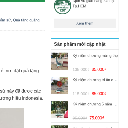
Dịch vụ giao hàng 24h tại
Tp.HCM
gốm sứ
,
Quà tặng quảng
Xem thêm
Sản phẩm mới cập nhật
Kỷ niệm chương mừng thọ
Giá
Giá
95.000
₫
135.000
₫
rẻ, nơi đặt quà tặng
gốc
hiện
Kỷ niệm chương tri ân chống dịch Covid
là:
tại
135.000₫.
là:
 sứ này đã được các
95.000₫.
Giá
Giá
85.000
₫
115.000
₫
hương hiệu Indonesia.
gốc
hiện
Kỷ niệm chương 5 năm cống hiến
là:
tại
115.000₫.
là:
85.000₫.
Giá
Giá
75.000
₫
85.000
₫
gốc
hiện