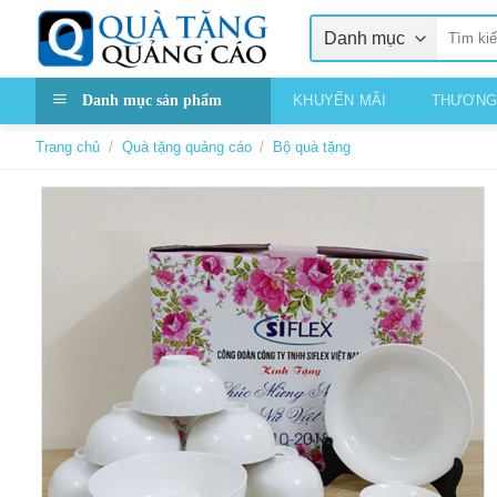
Skip
Tìm
to
kiếm:
content
Danh mục sản phẩm
KHUYẾN MÃI
THƯƠNG
Trang chủ
/
Quà tặng quảng cáo
/
Bộ quà tặng