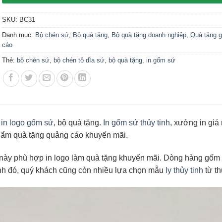
SKU:
BC31
Danh mục:
Bộ chén sứ
,
Bộ quà tặng
,
Bộ quà tặng doanh nghiệp
,
Quà tặng 
cáo
Thẻ:
bộ chén sứ
,
bộ chén tô dĩa sứ
,
bộ quà tặng
,
in gốm sứ
,
in logo gốm sứ
, bộ quà tặng.
In gốm sứ thủy tinh
, xưởng in giá 
phẩm quà tặng quảng cáo khuyến mãi.
g này phù hợp in logo làm quà tặng khuyến mãi. Dòng hàng gốm
ạnh đó, quý khách cũng còn nhiều lựa chọn mẫu
ly thủy tinh
từ t