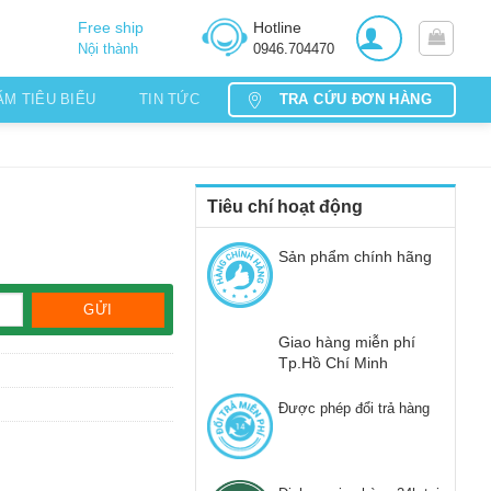
Free ship
Hotline
Nội thành
0946.704470
TRA CỨU ĐƠN HÀNG
ẨM TIÊU BIỂU
TIN TỨC
Tiêu chí hoạt động
Sản phẩm chính hãng
Giao hàng miễn phí
Tp.Hồ Chí Minh
Được phép đổi trả hàng