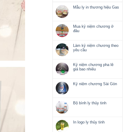
Mẫu ly in thương hiệu Gas
Không
có
bình
luận
Mua kỷ niệm chương ở
ở
đâu
Mẫu
Không
ly
có
in
bình
Làm kỷ niệm chương theo
thương
luận
yêu cầu
hiệu
ở
Không
Gas
Mua
có
kỷ
bình
Kỷ niệm chương pha lê
niệm
luận
giá bao nhiêu
chương
ở
Không
ở
Làm
có
đâu
kỷ
bình
Kỷ niệm chương Sài Gòn
niệm
luận
Không
chương
ở
có
theo
Kỷ
bình
yêu
niệm
luận
Bộ bình ly thủy tinh
cầu
chương
ở
Không
pha
Kỷ
có
lê
niệm
bình
giá
chương
luận
In logo ly thủy tinh
bao
Sài
ở
nhiêu
Không
Gòn
Bộ