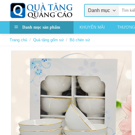
Skip
Tìm
to
kiếm:
content
Danh mục sản phẩm
KHUYẾN MÃI
THƯƠNG
Trang chủ
/
Quà tặng gốm sứ
/
Bộ chén sứ