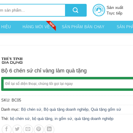
Sản xuất
Trực tiếp
 HIỆU
HÀNG MỚI VỀ
SẢN PHẨM BÁN CHẠY
SẢN PH
Bộ 6 chén sứ chỉ vàng làm quà tặng
SKU:
BC05
Danh mục:
Bộ chén sứ
,
Bộ quà tặng doanh nghiệp
,
Quà tặng gốm sứ
Thẻ:
bộ chén sứ
,
bộ quà tặng
,
in gốm sứ
,
quà tặng doanh nghiệp