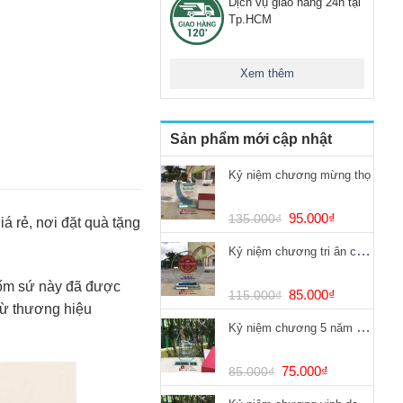
Dịch vụ giao hàng 24h tại
Tp.HCM
Xem thêm
Sản phẩm mới cập nhật
Kỷ niệm chương mừng thọ
Giá
Giá
95.000
₫
135.000
₫
iá rẻ, nơi đặt quà tặng
gốc
hiện
Kỷ niệm chương tri ân chống dịch Covid
là:
tại
135.000₫.
là:
gốm sứ này đã được
95.000₫.
Giá
Giá
85.000
₫
115.000
₫
ừ thương hiệu
gốc
hiện
Kỷ niệm chương 5 năm cống hiến
là:
tại
115.000₫.
là:
85.000₫.
Giá
Giá
75.000
₫
85.000
₫
gốc
hiện