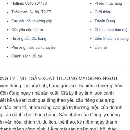
Hotline:
0946.704470
Phiếu mua hàng
Thời gian: 8-18h, T2-T7
Giới thiệu
Các câu hỏi thường gặp
Tuyển Dụng
Gửi yêu cầu hỗ trợ
Chính sách bảo mật
Hướng dẫn đặt hàng
Điều khoản sử dụng
Phương thức vận chuyển
Liên hệ
Chính sách đổi trả
i CÔNG TY TNHH SẢN XUẤT THƯƠNG MẠI SONG NGƯU.
yền thông: Ly thủy tinh, hàng gốm sứ, kỷ niệm chương thủy
 đến đúng ngay nhà sản xuất: Giá Ly thủy tinh luôn cạnh
iết kế và sản xuất quà tặng theo yêu cầu riêng của từng
 đáo, tinh tế, nhằm nâng cao giá trị thương hiệu của doanh
ng cáo dành cho khách hàng. Sản phẩm của Công ty chúng
 văn hóa, chính trị, du lịch, thể thao, kỷ niệm ngày thành
hánh thành công trình, Lễ ra mắt sản phẩm mới, hội thảo,