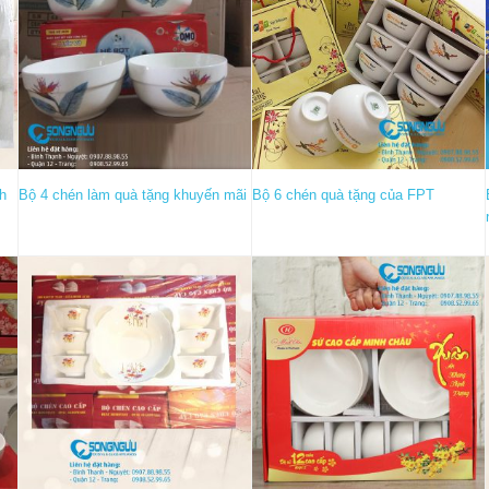
ch
Bộ 4 chén làm quà tặng khuyến mãi
Bộ 6 chén quà tặng của FPT