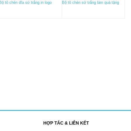
Bộ tô chén dĩa sứ trắng in logo
Bộ tô chén sứ trắng làm quà tặng
HỢP TÁC & LIÊN KẾT