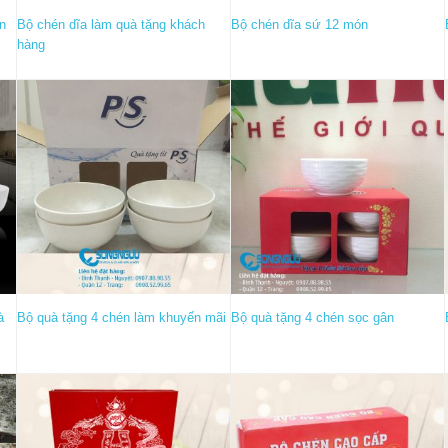
ến
Bộ chén dĩa làm quà tặng khách
Bộ chén dĩa sứ 12 món
hàng
à
Bộ quà tặng 4 chén làm khuyến mãi
Bộ quà tặng 4 chén sọc gân