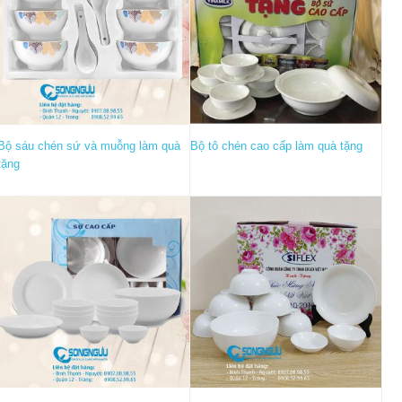
Bộ sáu chén sứ và muỗng làm quà
Bộ tô chén cao cấp làm quà tặng
tặng