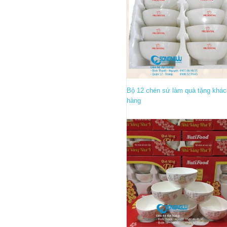
Bộ 12 chén sứ làm quà tặng khá
hàng