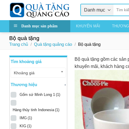
Skip
Tìm
to
kiếm:
content
Danh mục sản phẩm
KHUYẾN MÃI
THƯƠNG
Bộ quà tặng
Trang chủ
/
Quà tặng quảng cáo
/
Bộ quà tặng
Bộ quà tặng gồm các sản ph
Tìm khoảng giá
khuyến mãi, khách hàng có
Khoảng giá
Thương hiệu
-
Gốm sứ Minh Long 1
(1)
Hàng thủy tinh Indonesia
(1)
IMG
(1)
KIG
(1)