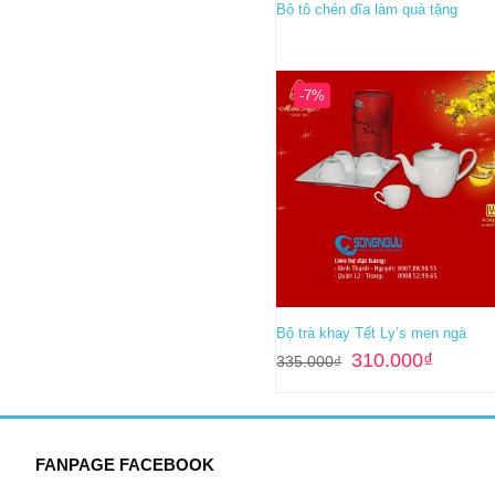
Bộ tô chén dĩa làm quà tặng
-7%
Bộ trà khay Tết Ly’s men ngà
Giá
Giá
310.000
₫
335.000
₫
gốc
hiện
là:
tại
335.000₫.
là:
310.000₫
FANPAGE FACEBOOK