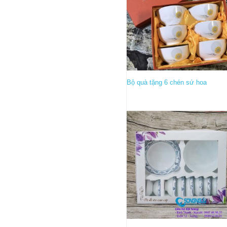
Bộ quà tặng 6 chén sứ hoa