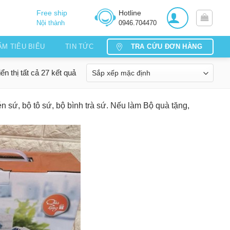
Free ship
Hotline
Nội thành
0946.704470
TRA CỨU ĐƠN HÀNG
ẨM TIÊU BIỂU
TIN TỨC
ển thị tất cả 27 kết quả
én sứ, bộ tô sứ, bộ bình trà sứ. Nếu làm Bộ quà tặng,