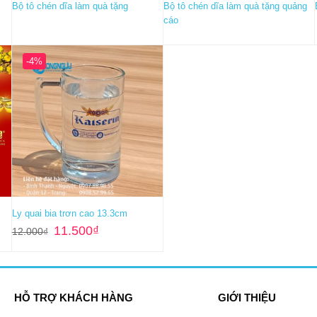
Bộ tô chén dĩa làm quà tặng
Bộ tô chén dĩa làm quà tặng quảng
cáo
-4%
Ly quai bia trơn cao 13.3cm
Giá
Giá
11.500
₫
12.000
₫
gốc
hiện
là:
tại
12.000₫.
là:
.
11.500₫.
HỖ TRỢ KHÁCH HÀNG
GIỚI THIỆU