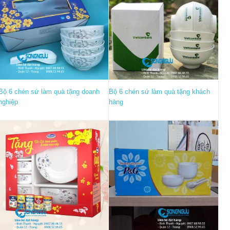
Bộ 6 chén sứ làm quà tặng doanh
Bộ 6 chén sứ làm quà tặng khách
nghiệp
hàng