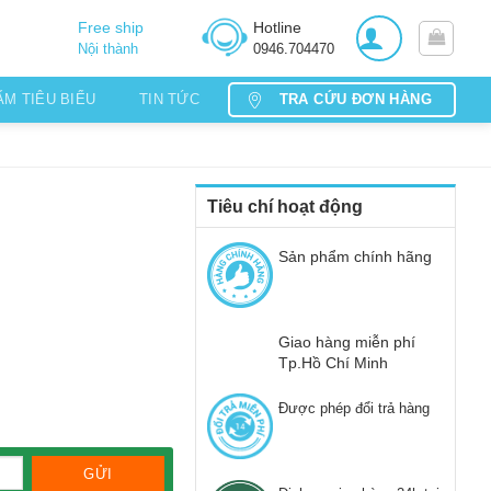
Free ship
Hotline
Nội thành
0946.704470
TRA CỨU ĐƠN HÀNG
ẨM TIÊU BIỂU
TIN TỨC
Tiêu chí hoạt động
Sản phẩm chính hãng
Giao hàng miễn phí
Tp.Hồ Chí Minh
Được phép đổi trả hàng