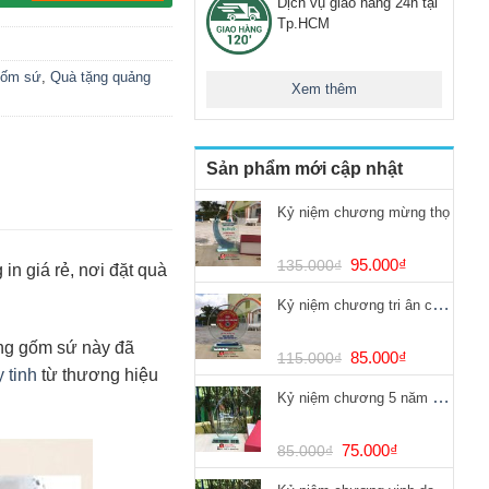
Dịch vụ giao hàng 24h tại
Tp.HCM
gốm sứ
,
Quà tặng quảng
Xem thêm
Sản phẩm mới cập nhật
Kỷ niệm chương mừng thọ
Giá
Giá
95.000
₫
135.000
₫
 in giá rẻ, nơi đặt quà
gốc
hiện
Kỷ niệm chương tri ân chống dịch Covid
là:
tại
135.000₫.
là:
àng gốm sứ này đã
95.000₫.
Giá
Giá
85.000
₫
115.000
₫
y tinh
từ thương hiệu
gốc
hiện
Kỷ niệm chương 5 năm cống hiến
là:
tại
115.000₫.
là:
85.000₫.
Giá
Giá
75.000
₫
85.000
₫
gốc
hiện