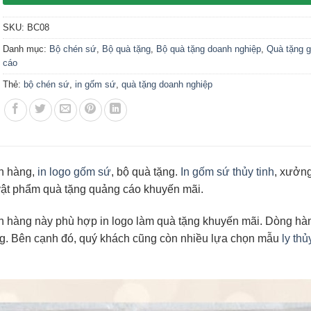
SKU:
BC08
Danh mục:
Bộ chén sứ
,
Bộ quà tặng
,
Bộ quà tặng doanh nghiệp
,
Quà tặng 
cáo
Thẻ:
bộ chén sứ
,
in gốm sứ
,
quà tặng doanh nghiệp
h hàng,
in logo gốm sứ
, bộ quà tặng.
In gốm sứ thủy tinh
, xưởng
 vật phẩm quà tặng quảng cáo khuyến mãi.
h hàng này phù hợp in logo làm quà tặng khuyến mãi. Dòng h
ng. Bên cạnh đó, quý khách cũng còn nhiều lựa chọn mẫu
ly thủ