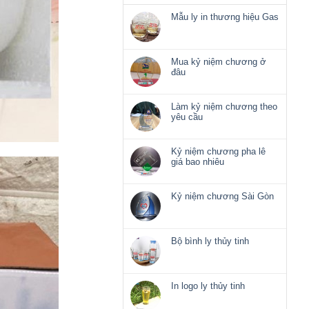
Mẫu ly in thương hiệu Gas
Không
có
bình
luận
Mua kỷ niệm chương ở
ở
đâu
Mẫu
Không
ly
có
in
bình
Làm kỷ niệm chương theo
thương
luận
yêu cầu
hiệu
ở
Không
Gas
Mua
có
kỷ
bình
Kỷ niệm chương pha lê
niệm
luận
giá bao nhiêu
chương
ở
Không
ở
Làm
có
đâu
kỷ
bình
Kỷ niệm chương Sài Gòn
niệm
luận
Không
chương
ở
có
theo
Kỷ
bình
yêu
niệm
luận
Bộ bình ly thủy tinh
cầu
chương
ở
Không
pha
Kỷ
có
lê
niệm
bình
giá
chương
luận
In logo ly thủy tinh
bao
Sài
ở
nhiêu
Không
Gòn
Bộ