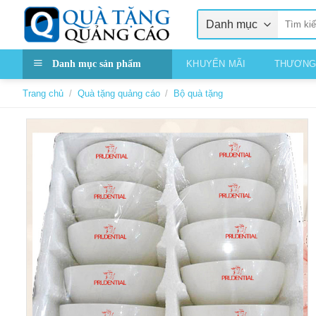
Skip
Tìm
to
kiếm:
content
Danh mục sản phẩm
KHUYẾN MÃI
THƯƠNG
Trang chủ
/
Quà tặng quảng cáo
/
Bộ quà tặng