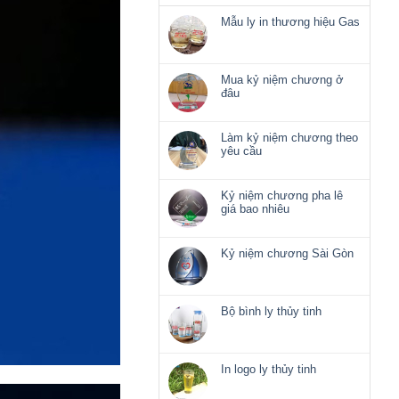
Mẫu ly in thương hiệu Gas
Không
có
bình
luận
Mua kỷ niệm chương ở
ở
đâu
Mẫu
Không
ly
có
in
bình
Làm kỷ niệm chương theo
thương
luận
yêu cầu
hiệu
ở
Không
Gas
Mua
có
kỷ
bình
Kỷ niệm chương pha lê
niệm
luận
giá bao nhiêu
chương
ở
Không
ở
Làm
có
đâu
kỷ
bình
Kỷ niệm chương Sài Gòn
niệm
luận
Không
chương
ở
có
theo
Kỷ
bình
yêu
niệm
luận
Bộ bình ly thủy tinh
cầu
chương
ở
Không
pha
Kỷ
có
lê
niệm
bình
giá
chương
luận
In logo ly thủy tinh
bao
Sài
ở
nhiêu
Không
Gòn
Bộ