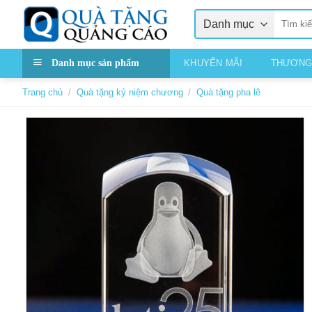
Skip
Tìm
to
kiếm:
content
Danh mục sản phẩm
KHUYẾN MÃI
THƯƠNG
Trang chủ
/
Quà tặng kỷ niệm chương
/
Quà tặng pha lê