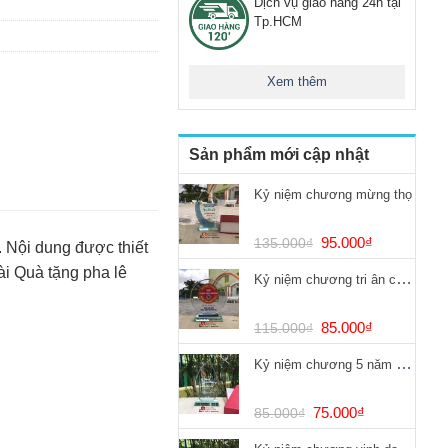
Dịch vụ giao hàng 24h tại
Tp.HCM
Xem thêm
Sản phẩm mới cập nhật
Kỷ niệm chương mừng thọ
Giá
Giá
95.000
₫
135.000
₫
. Nội dung được thiết
gốc
hiện
ài Quà tặng pha lê
Kỷ niệm chương tri ân chống dịch Covid
là:
tại
135.000₫.
là:
95.000₫.
Giá
Giá
85.000
₫
115.000
₫
gốc
hiện
Kỷ niệm chương 5 năm cống hiến
là:
tại
115.000₫.
là:
85.000₫.
Giá
Giá
75.000
₫
85.000
₫
gốc
hiện