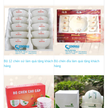
gốc
hiện
là:
tại
335.000₫.
là:
310.000₫.
Bộ 12 chén sứ làm quà tặng khách
Bộ chén dĩa làm quà tặng khách
hàng
hàng