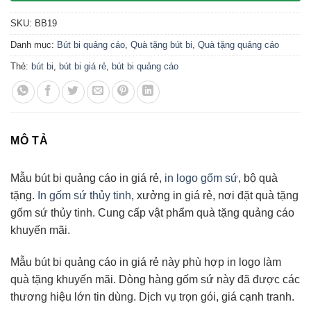
SKU:
BB19
Danh mục:
Bút bi quảng cáo
,
Quà tặng bút bi
,
Quà tặng quảng cáo
Thẻ:
bút bi
,
bút bi giá rẻ
,
bút bi quảng cáo
MÔ TẢ
Mẫu bút bi quảng cáo in giá rẻ,
in logo gốm sứ
, bộ quà
tặng.
In gốm sứ thủy tinh
, xưởng in giá rẻ, nơi đặt quà tặng
gốm sứ thủy tinh. Cung cấp vật phẩm quà tặng quảng cáo
khuyến mãi.
Mẫu bút bi quảng cáo in giá rẻ này phù hợp in logo làm
quà tặng khuyến mãi. Dòng hàng gốm sứ này đã được các
thương hiệu lớn tin dùng. Dịch vụ trọn gói, giá cạnh tranh.