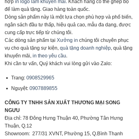
hợp
in logo làm khuyến mãi.
Khách hàng có thể ghép bộ
để làm quà tặng. Giao hàng toàn quốc.
Dòng sản phẩm này là một lựa chọn phù hợp và phổ biến,
ngân sách đầu tư thấp, hiệu quả cao, mẫu đa dạng, được
cung cấp trực tiếp từ chúng tôi.
Các dòng sản phẩm tại
Xưởng in
chúng tôi chuyên phục
vụ cho quà tặng sự kiện,
quà tặng doanh nghiệp
, quà tặng
khuyến mãi,
in theo yêu cầu
.
Khi cần tư vấn, Quý khách vui lòng gửi vào Zalo:
Trang:
0908529965
Nguyệt:
0907889855
CÔNG TY TNHH SẢN XUẤT THƯƠNG MẠI
SONG
NGƯU
Địa chỉ: 78 Đông Hưng Thuận 40, Phường Tân Hưng
Thuận, Q.12
Showroom: 277/31 XVNT, Phường 15, Q.Bình Thạnh