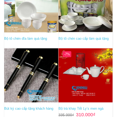
Bộ tô chén dĩa làm quà tặng
Bộ tô chén cao cấp làm quà tặng
-7%
Bút ký cao cấp tặng khách hàng
Bộ trà khay Tết Ly’s men ngà
Giá
Giá
310.000
₫
335.000
₫