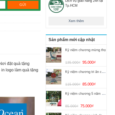
Dịch vụ giao hàng 24h tại
Tp.HCM
Xem thêm
Sản phẩm mới cập nhật
Kỷ niệm chương mừng thọ
Giá
Giá
95.000
₫
135.000
₫
 Nơi đặt quà tặng
gốc
hiện
 in logo làm quà tặng
Kỷ niệm chương tri ân chống dịch Covid
là:
tại
135.000₫.
là:
95.000₫.
Giá
Giá
85.000
₫
115.000
₫
gốc
hiện
Kỷ niệm chương 5 năm cống hiến
là:
tại
115.000₫.
là:
85.000₫.
Giá
Giá
75.000
₫
85.000
₫
gốc
hiện