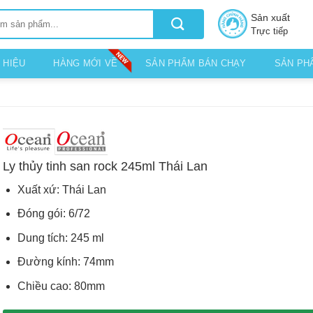
Sản xuất
Trực tiếp
 HIỆU
HÀNG MỚI VỀ
SẢN PHẨM BÁN CHẠY
SẢN PH
Ly thủy tinh san rock 245ml Thái Lan
Xuất xứ: Thái Lan
Đóng gói: 6/72
Dung tích: 245 ml
Đường kính: 74mm
Chiều cao: 80mm