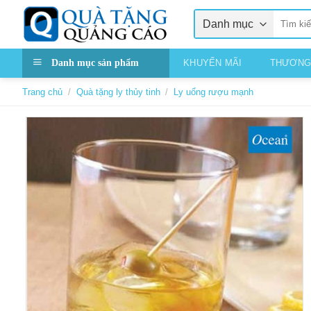
Skip
Tìm
to
kiếm:
content
Danh mục sản phẩm
KHUYẾN MÃI
THƯƠNG
Trang chủ
/
Quà tặng ly thủy tinh
/
Ly uống rượu mạnh