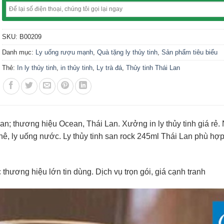
SKU:
B00209
Danh mục:
Ly uống rượu mạnh
,
Quà tặng ly thủy tinh
,
Sản phẩm tiêu biểu
Thẻ:
In ly thủy tinh
,
in thủy tinh
,
Ly trà đá
,
Thủy tinh Thái Lan
Lan; thương hiệu Ocean, Thái Lan. Xưởng in ly thủy tinh giá rẻ.
phê, ly uống nước. Ly thủy tinh san rock 245ml Thái Lan phù hợp
 thương hiệu lớn tin dùng. Dịch vụ trọn gói, giá cạnh tranh