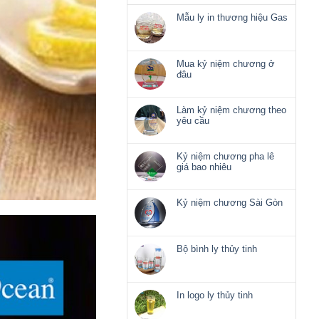
Mẫu ly in thương hiệu Gas
Không
có
bình
luận
Mua kỷ niệm chương ở
ở
đâu
Mẫu
Không
ly
có
in
bình
Làm kỷ niệm chương theo
thương
luận
yêu cầu
hiệu
ở
Không
Gas
Mua
có
kỷ
bình
Kỷ niệm chương pha lê
niệm
luận
giá bao nhiêu
chương
ở
Không
ở
Làm
có
đâu
kỷ
bình
Kỷ niệm chương Sài Gòn
niệm
luận
Không
chương
ở
có
theo
Kỷ
bình
yêu
niệm
luận
Bộ bình ly thủy tinh
cầu
chương
ở
Không
pha
Kỷ
có
lê
niệm
bình
giá
chương
luận
In logo ly thủy tinh
bao
Sài
ở
nhiêu
Không
Gòn
Bộ