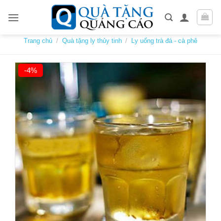
Skip
to
content
Trang chủ
/
Quà tặng ly thủy tinh
/
Ly uống trà đá - cà phê
-4%