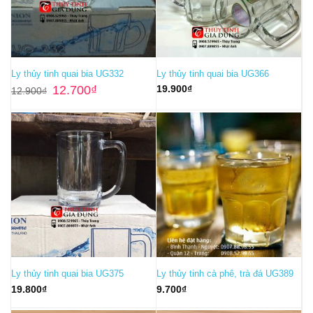
Ly thủy tinh quai bia UG332
Ly thủy tinh quai bia UG366
Giá
Giá
12.700
₫
19.900
₫
12.900
₫
gốc
hiện
là:
tại
12.900₫.
là:
12.700₫.
Ly thủy tinh quai bia UG375
Ly thủy tinh cà phê, trà đá UG389
19.800
₫
9.700
₫