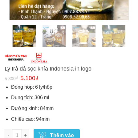
Ly trà đá sọc khía Indonesia in logo
Giá
Giá
₫
5.100
₫
5.300
gốc
hiện
là:
tại
Đóng hộp: 6 ly/hộp
5.300₫.
là:
5.100₫.
Dung tích: 306 ml
Đường kính: 84mm
Chiều cao: 94mm
Số lượng
Thêm vào