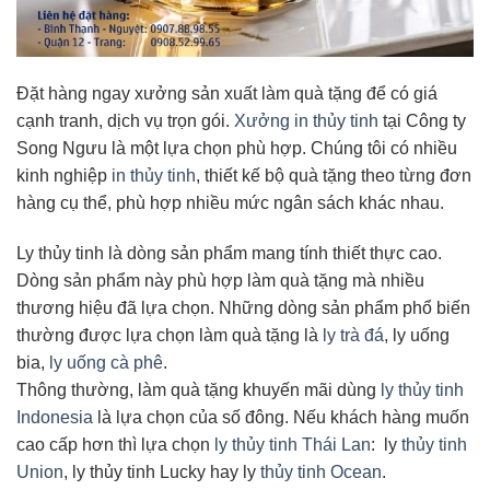
Đặt hàng ngay xưởng sản xuất làm quà tặng để có giá
cạnh tranh, dịch vụ trọn gói.
Xưởng in thủy tinh
tại Công ty
Song Ngưu là một lựa chọn phù hợp. Chúng tôi có nhiều
kinh nghiệp
in thủy tinh
, thiết kế bộ quà tặng theo từng đơn
hàng cụ thể, phù hợp nhiều mức ngân sách khác nhau.
Ly thủy tinh là dòng sản phẩm mang tính thiết thực cao.
Dòng sản phẩm này phù hợp làm quà tặng mà nhiều
thương hiệu đã lựa chọn. Những dòng sản phẩm phổ biến
thường được lựa chọn làm quà tặng là
ly trà đá
, ly uống
bia,
ly uống cà phê
.
Thông thường, làm quà tặng khuyến mãi dùng
ly thủy tinh
Indonesia
là lựa chọn của số đông. Nếu khách hàng muốn
cao cấp hơn thì lựa chọn
ly thủy tinh Thái Lan
: ly
thủy tinh
Union
, ly thủy tinh Lucky hay ly
thủy tinh Ocean
.