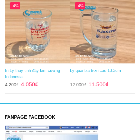
-4%
-4%
In Ly thủy tinh đáy kim cương
Ly quai bia trơn cao 13.3cm
Indonesia
Giá
Giá
Giá
Giá
4.050
₫
11.500
₫
4.200
₫
12.000
₫
gốc
hiện
gốc
hiện
là:
tại
là:
tại
4.200₫.
là:
12.000₫.
là:
4.050₫.
11.500₫.
FANPAGE FACEBOOK