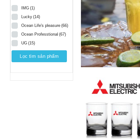
IMG
(1)
Lucky
(14)
Ocean Life's pleasure
(66)
Ocean Professtional
(67)
UG
(15)
Lọc tìm sản phẩm