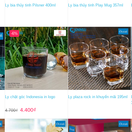
Ly bia thủy tinh Pilsner 400ml
Ly bia thủy tinh Play Mug 357ml
-6%
Ly chặt góc Indonesia in logo
Ly plaza rock in khuyến mãi 195ml
Giá
Giá
4.400
₫
4.700
₫
gốc
hiện
là:
tại
4.700₫.
là:
4.400₫.