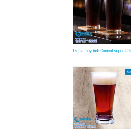
Ly bia thủy tinh Conical super 42