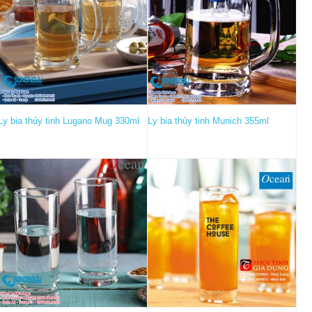
Ly bia thủy tinh Lugano Mug 330ml
Ly bia thủy tinh Munich 355ml