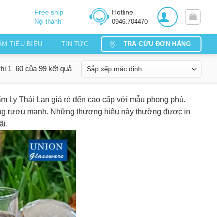
Free ship
Hotline
Nội thành
0946.704470
TRA CỨU ĐƠN HÀNG
ẨM TIÊU BIỂU
TIN TỨC
thị 1–60 của 99 kết quả
m Ly Thái Lan giá rẻ đến cao cấp với mẫu phong phú.
y uống rượu mạnh. Những thương hiệu này thường được in
ãi.