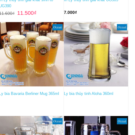
UG390
Giá
Giá
11.500
₫
7.000
₫
11.600
₫
gốc
hiện
là:
tại
11.600₫.
là:
11.500₫.
Ly bia Bavaria Berliner Mug 365ml
Ly bia thủy tinh Aloha 360ml