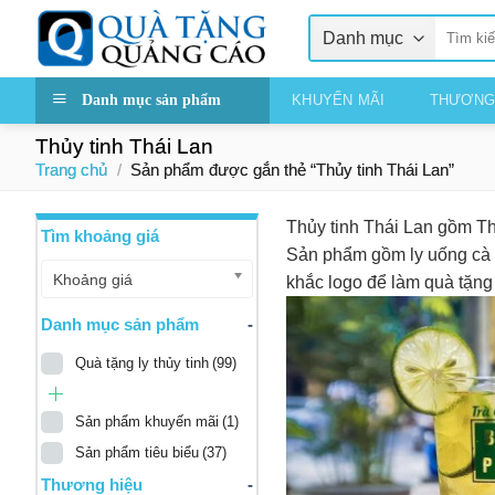
Skip
Tìm
to
kiếm:
content
Danh mục sản phẩm
KHUYẾN MÃI
THƯƠNG
Thủy tinh Thái Lan
Trang chủ
/
Sản phẩm được gắn thẻ “Thủy tinh Thái Lan”
Thủy tinh Thái Lan gồm T
Tìm khoảng giá
Sản phẩm gồm ly uống cà p
Khoảng giá
khắc logo để làm quà tặng
Danh mục sản phẩm
-
Quà tặng ly thủy tinh
(99)
Sản phẩm khuyến mãi
(1)
Sản phẩm tiêu biểu
(37)
Thương hiệu
-