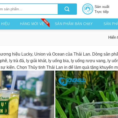
Sản xuất
Trực tiếp
 HIỆU
HÀNG MỚI VỀ
SẢN PHẨM BÁN CHẠY
SẢN PH
Hiển 
hương hiệu Lucky, Union và Ocean của Thái Lan. Dòng sản phẩ
hê, ly trà đá, ly giải khát, ly uống bia, ly uống rượu vang, l
 sự kiện. Chọn Thủy tinh Thái Lan in để làm quà tặng khuyến m