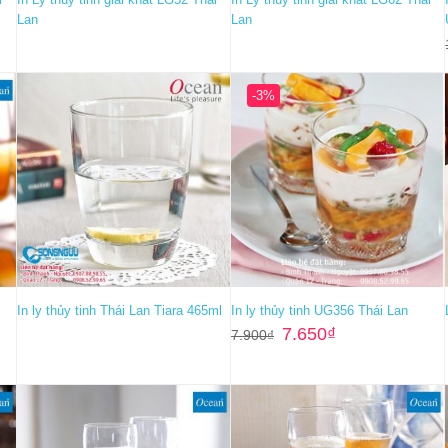
Lan
Lan
-3%
In ly thủy tinh Thái Lan Tiara 465ml
In ly thủy tinh UG356 Thái Lan
Giá
Giá
7.650
₫
7.900
₫
gốc
hiện
là:
tại
7.900₫.
là:
7.650₫.