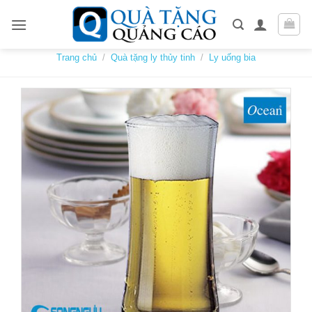
Skip
to
content
Trang chủ
/
Quà tặng ly thủy tinh
/
Ly uống bia