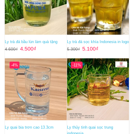
Ly trà đá bầu lùn làm quà tặng
Ly trà đá sọc khía Indonesia in logo
Giá
Giá
Giá
Giá
4.500
₫
5.100
₫
4.600
₫
5.300
₫
gốc
hiện
gốc
hiện
là:
tại
là:
tại
4.600₫.
là:
5.300₫.
là:
4.500₫.
5.100₫.
-4%
-11%
Ly quai bia trơn cao 13.3cm
Ly thủy tinh quai sọc trung
indonesia