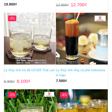
Giá
Giá
19.900
₫
12.700
₫
12.900
₫
gốc
hiện
là:
tại
12.900₫.
là:
12.700₫.
-3%
Ly thủy tinh trà đá UG328 Thái Lan
Ly thủy tinh ống cà phê Indonesia
in logo
Giá
Giá
6.100
₫
7.500
₫
6.300
₫
gốc
hiện
là:
tại
6.300₫.
là:
6.100₫.
-2%
-4%