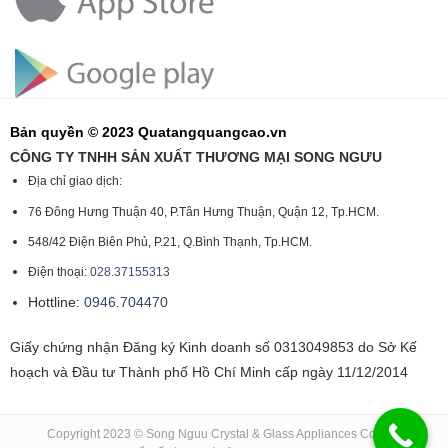
Bản quyền © 2023 Quatangquangcao.vn
CÔNG TY TNHH SẢN XUẤT THƯƠNG MẠI SONG NGƯU
Địa chỉ giao dịch:
76 Đông Hưng Thuận 40, P.Tân Hưng Thuận, Quận 12, Tp.HCM.
548/42 Điện Biên Phủ, P.21, Q.Bình Thạnh, Tp.HCM.
Điện thoại:
028.37155313
Hottline:
0946.704470
Giấy chứng nhận Đăng ký Kinh doanh số 0313049853 do Sở Kế
hoạch và Đầu tư Thành phố Hồ Chí Minh cấp ngày 11/12/2014
Copyright 2023 © Song Nguu Crystal & Glass Appliances Co., Ltd