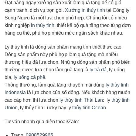
Đặt hàng ngay xưởng sản xuất làm quà tặng để có giá
cạnh tranh, dịch vụ trọn gói.
Xưởng in thủy tinh
tại Công ty
Song Ngưu là một lựa chọn phù hợp. Chúng tôi có nhiều
kinh nghiệp
in thủy tinh
, thiết kế bộ quà tặng theo từng đơn
hàng cụ thể, phù hợp nhiều mức ngân sách khác nhau.
Ly thủy tinh là dòng sản phẩm mang tính thiết thực cao.
Dòng sản phẩm này phù hợp làm quà tặng mà nhiều
thương hiệu đã lựa chọn. Những dòng sản phẩm phổ biến
thường được lựa chọn làm quà tặng là
ly trà đá
, ly uống
bia,
ly uống cà phê
.
Thông thường, làm quà tặng khuyến mãi dùng
ly thủy tinh
Indonesia
là lựa chọn của số đông. Nếu khách hàng muốn
cao cấp hơn thì lựa chọn
ly thủy tinh Thái Lan
: ly
thủy tinh
Union
, ly thủy tinh Lucky hay ly
thủy tinh Ocean
.
Tư vấn nhanh qua điện thoại/Zalo:
Trang:
0908529965