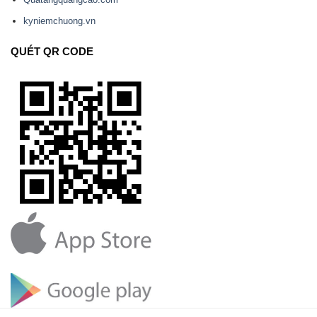
kyniemchuong.vn
QUÉT QR CODE