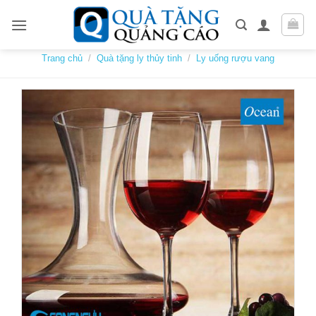
Skip
to
content
Trang chủ
/
Quà tặng ly thủy tinh
/
Ly uống rượu vang