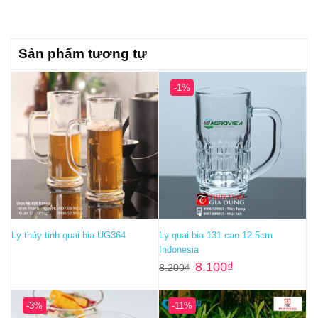
Sản phẩm tương tự
-1%
Ly thủy tinh quai bia UG364
Ly quai bia 131 cao 12.5cm
Indonesia
Giá
Giá
8.100
₫
8.200
₫
gốc
hiện
là:
tại
8.200₫.
là:
8.100₫.
-3%
-11%