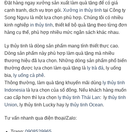
Đặt hàng ngay xưởng sản xuất làm quà tặng để có giá
cạnh tranh, dịch vụ trọn gói.
Xưởng in thủy tinh
tại Công ty
Song Ngưu là một lựa chọn phù hợp. Chúng tôi có nhiều
kinh nghiệp
in thủy tinh
, thiết kế bộ quà tặng theo từng đơn
hàng cụ thể, phù hợp nhiều mức ngân sách khác nhau.
Ly thủy tinh là dòng sản phẩm mang tính thiết thực cao.
Dòng sản phẩm này phù hợp làm quà tặng mà nhiều
thương hiệu đã lựa chọn. Những dòng sản phẩm phổ biến
thường được lựa chọn làm quà tặng là
ly trà đá
, ly uống
bia,
ly uống cà phê
.
Thông thường, làm quà tặng khuyến mãi dùng
ly thủy tinh
Indonesia
là lựa chọn của số đông. Nếu khách hàng muốn
cao cấp hơn thì lựa chọn
ly thủy tinh Thái Lan
: ly
thủy tinh
Union
, ly thủy tinh Lucky hay ly
thủy tinh Ocean
.
Tư vấn nhanh qua điện thoại/Zalo:
Trang:
0908529965