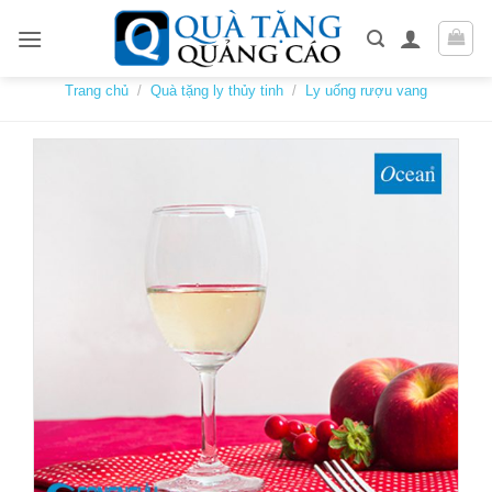
Skip
to
content
Trang chủ
/
Quà tặng ly thủy tinh
/
Ly uống rượu vang