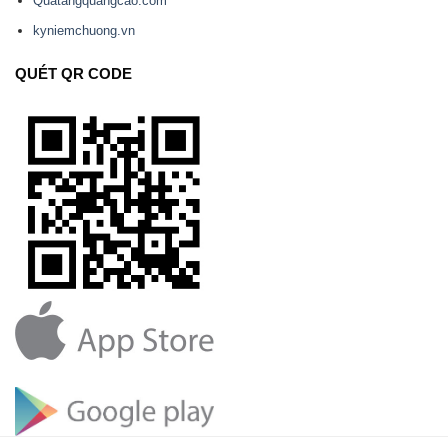
Quatangquangcao.com
kyniemchuong.vn
QUÉT QR CODE