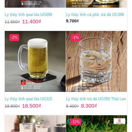
Ly thủy tinh quai bia UG999
Ly thủy tinh cà phê, trà đá UG389
Giá
Giá
11.400
₫
9.700
₫
11.650
₫
gốc
hiện
là:
tại
11.650₫.
là:
11.400₫.
-2%
-1%
Ly thủy tinh quai bia UG315
Ly thủy tinh trà đá UG350 Thái Lan
Giá
Giá
Giá
Giá
18.500
₫
8.300
₫
18.800
₫
8.400
₫
gốc
hiện
gốc
hiện
là:
tại
là:
tại
18.800₫.
là:
8.400₫.
là:
18.500₫.
8.300₫.
-11%