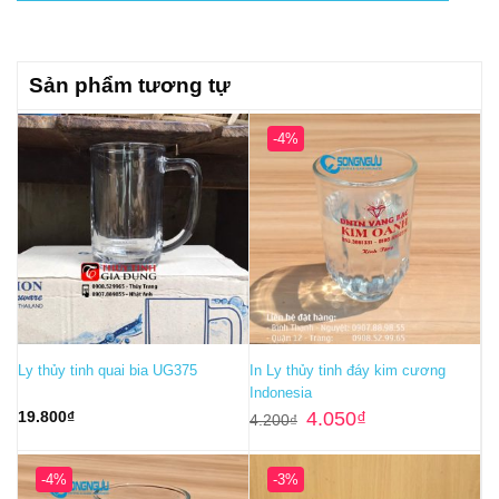
Sản phẩm tương tự
-4%
Ly thủy tinh quai bia UG375
In Ly thủy tinh đáy kim cương
Indonesia
Giá
Giá
19.800
₫
4.050
₫
4.200
₫
gốc
hiện
là:
tại
4.200₫.
là:
4.050₫.
-4%
-3%