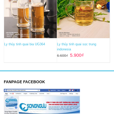
Ly thủy tinh quai bia UG364
Ly thủy tinh quai sọc trung
indonesia
Giá
Giá
5.900
₫
6.600
₫
gốc
hiện
là:
tại
6.600₫.
là:
5.900₫.
FANPAGE FACEBOOK