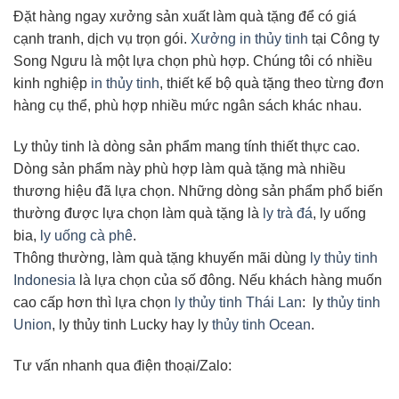
Đặt hàng ngay xưởng sản xuất làm quà tặng để có giá
cạnh tranh, dịch vụ trọn gói.
Xưởng in thủy tinh
tại Công ty
Song Ngưu là một lựa chọn phù hợp. Chúng tôi có nhiều
kinh nghiệp
in thủy tinh
, thiết kế bộ quà tặng theo từng đơn
hàng cụ thể, phù hợp nhiều mức ngân sách khác nhau.
Ly thủy tinh là dòng sản phẩm mang tính thiết thực cao.
Dòng sản phẩm này phù hợp làm quà tặng mà nhiều
thương hiệu đã lựa chọn. Những dòng sản phẩm phổ biến
thường được lựa chọn làm quà tặng là
ly trà đá
, ly uống
bia,
ly uống cà phê
.
Thông thường, làm quà tặng khuyến mãi dùng
ly thủy tinh
Indonesia
là lựa chọn của số đông. Nếu khách hàng muốn
cao cấp hơn thì lựa chọn
ly thủy tinh Thái Lan
: ly
thủy tinh
Union
, ly thủy tinh Lucky hay ly
thủy tinh Ocean
.
Tư vấn nhanh qua điện thoại/Zalo: