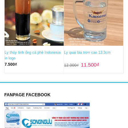
Ly thủy tinh ống cà phê Indonesia
Ly quai bia trơn cao 13.3cm
in logo
Giá
Giá
7.500
₫
11.500
₫
12.000
₫
gốc
hiện
là:
tại
12.000₫.
là:
11.500₫.
FANPAGE FACEBOOK