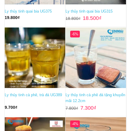
Ly thủy tinh quai bia UG375
Ly thủy tinh quai bia UG315
Giá
Giá
19.800
₫
18.500
₫
18.800
₫
gốc
hiện
là:
tại
18.800₫.
là:
18.500₫.
-6%
Ly thủy tinh cà phê, trà đá UG389
Ly thủy tinh cà phê đá tặng khuyến
mãi 12.2cm
Giá
Giá
9.700
₫
7.300
₫
7.800
₫
gốc
hiện
là:
tại
7.800₫.
là:
7.300₫.
-4%