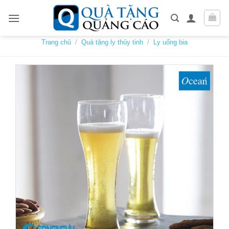
Skip
to
content
Trang chủ
/
Quà tặng ly thủy tinh
/
Ly uống bia