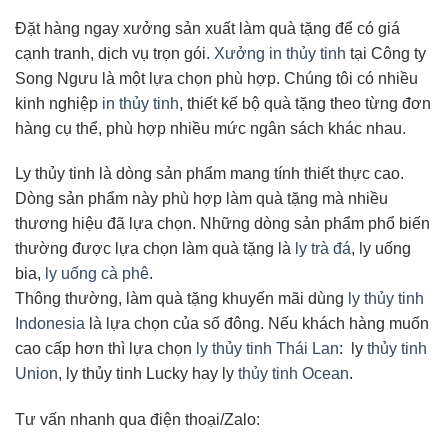
Đặt hàng ngay xưởng sản xuất làm quà tặng để có giá
cạnh tranh, dịch vụ trọn gói.
Xưởng in thủy tinh
tại Công ty
Song Ngưu là một lựa chọn phù hợp. Chúng tôi có nhiều
kinh nghiệp
in thủy tinh
, thiết kế bộ quà tặng theo từng đơn
hàng cụ thể, phù hợp nhiều mức ngân sách khác nhau.
Ly thủy tinh là dòng sản phẩm mang tính thiết thực cao.
Dòng sản phẩm này phù hợp làm quà tặng mà nhiều
thương hiệu đã lựa chọn. Những dòng sản phẩm phổ biến
thường được lựa chọn làm quà tặng là
ly trà đá
, ly uống
bia,
ly uống cà phê
.
Thông thường, làm quà tặng khuyến mãi dùng
ly thủy tinh
Indonesia
là lựa chọn của số đông. Nếu khách hàng muốn
cao cấp hơn thì lựa chọn
ly thủy tinh Thái Lan
: ly
thủy tinh
Union
, ly thủy tinh Lucky hay ly
thủy tinh Ocean
.
Tư vấn nhanh qua điện thoại/Zalo: