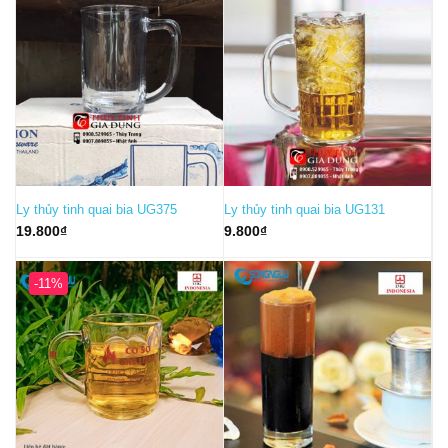
5.350₫.
Ly thủy tinh quai bia UG375
Ly thủy tinh quai bia UG131
19.800
₫
9.800
₫
-11%