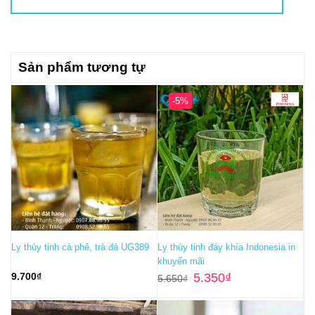
Sản phẩm tương tự
-5%
Ly thủy tinh cà phê, trà đá UG389
Ly thủy tinh đáy khía Indonesia in
khuyến mãi
Giá
Giá
9.700
₫
5.350
₫
5.650
₫
gốc
hiện
là:
tại
5.650₫.
là: