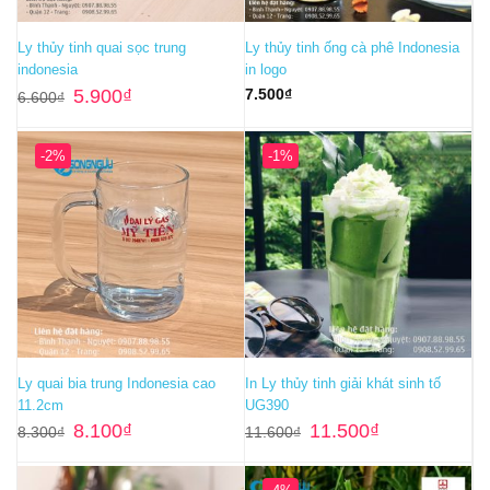
Ly thủy tinh quai sọc trung
Ly thủy tinh ống cà phê Indonesia
indonesia
in logo
Giá
Giá
5.900
₫
7.500
₫
6.600
₫
gốc
hiện
là:
tại
6.600₫.
là:
5.900₫.
-2%
-1%
Ly quai bia trung Indonesia cao
In Ly thủy tinh giải khát sinh tố
11.2cm
UG390
Giá
Giá
Giá
Giá
8.100
₫
11.500
₫
8.300
₫
11.600
₫
gốc
hiện
gốc
hiện
là:
tại
là:
tại
8.300₫.
là:
11.600₫.
là:
8.100₫.
11.500₫.