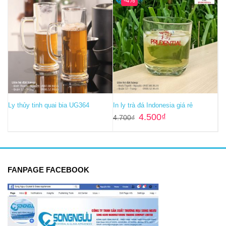
-4%
Ly thủy tinh quai bia UG364
In ly trà đá Indonesia giá rẻ
Giá
Giá
4.500
₫
4.700
₫
gốc
hiện
là:
tại
4.700₫.
là:
4.500₫.
FANPAGE FACEBOOK