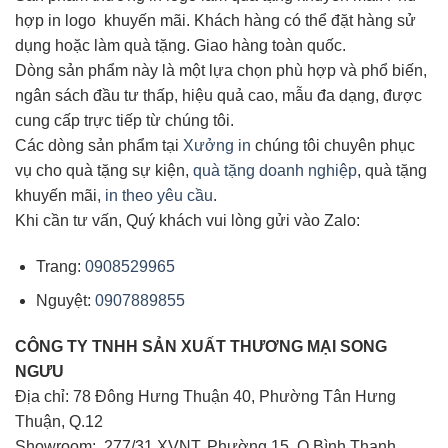
hợp in logo khuyến mãi. Khách hàng có thể đặt hàng sử
dụng hoặc làm quà tặng. Giao hàng toàn quốc.
Dòng sản phẩm này là một lựa chọn phù hợp và phổ biến,
ngân sách đầu tư thấp, hiệu quả cao, mẫu đa dạng, được
cung cấp trực tiếp từ chúng tôi.
Các dòng sản phẩm tại
Xưởng in
chúng tôi chuyên phục
vụ cho quà tặng sự kiện,
quà tặng doanh nghiệp
, quà tặng
khuyến mãi,
in theo yêu cầu
.
Khi cần tư vấn, Quý khách vui lòng gửi vào Zalo:
Trang:
0908529965
Nguyệt:
0907889855
CÔNG TY TNHH SẢN XUẤT THƯƠNG MẠI
SONG
NGƯU
Địa chỉ: 78 Đông Hưng Thuận 40, Phường Tân Hưng
Thuận, Q.12
Showroom: 277/31 XVNT, Phường 15, Q.Bình Thạnh