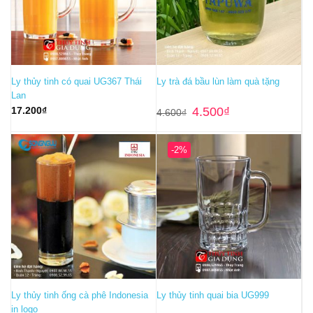
Ly thủy tinh có quai UG367 Thái
Ly trà đá bầu lùn làm quà tặng
Lan
Giá
Giá
17.200
₫
4.500
₫
4.600
₫
gốc
hiện
là:
tại
4.600₫.
là:
4.500₫.
-2%
Ly thủy tinh ống cà phê Indonesia
Ly thủy tinh quai bia UG999
in logo