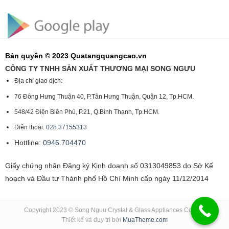
Bản quyền © 2023 Quatangquangcao.vn
CÔNG TY TNHH SẢN XUẤT THƯƠNG MẠI SONG NGƯU
Địa chỉ giao dịch:
76 Đông Hưng Thuận 40, P.Tân Hưng Thuận, Quận 12, Tp.HCM.
548/42 Điện Biên Phủ, P.21, Q.Bình Thạnh, Tp.HCM.
Điện thoại:
028.37155313
Hottline:
0946.704470
Giấy chứng nhận Đăng ký Kinh doanh số 0313049853 do Sở Kế
hoạch và Đầu tư Thành phố Hồ Chí Minh cấp ngày 11/12/2014
Copyright 2023 © Song Nguu Crystal & Glass Appliances Co., Ltd
Thiết kế và duy trì bởi
MuaTheme.com