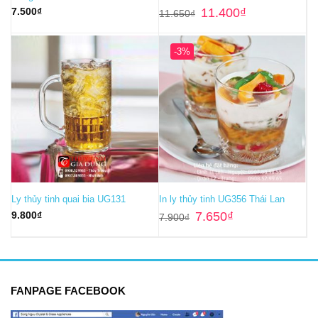
Giá
Giá
7.500
₫
11.400
₫
11.650
₫
gốc
hiện
là:
tại
11.650₫.
là:
11.400₫.
-3%
Ly thủy tinh quai bia UG131
In ly thủy tinh UG356 Thái Lan
Giá
Giá
9.800
₫
7.650
₫
7.900
₫
gốc
hiện
là:
tại
7.900₫.
là:
7.650₫.
FANPAGE FACEBOOK