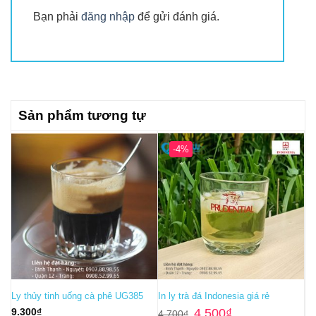
Bạn phải
đăng nhập
để gửi đánh giá.
Sản phẩm tương tự
-4%
Ly thủy tinh uống cà phê UG385
In ly trà đá Indonesia giá rẻ
Giá
Giá
9.300
₫
4.500
₫
4.700
₫