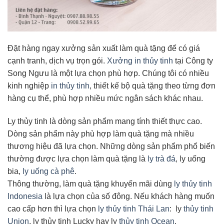
Đặt hàng ngay xưởng sản xuất làm quà tặng để có giá
cạnh tranh, dịch vụ trọn gói.
Xưởng in thủy tinh
tại Công ty
Song Ngưu là một lựa chọn phù hợp. Chúng tôi có nhiều
kinh nghiệp
in thủy tinh
, thiết kế bộ quà tặng theo từng đơn
hàng cụ thể, phù hợp nhiều mức ngân sách khác nhau.
Ly thủy tinh là dòng sản phẩm mang tính thiết thực cao.
Dòng sản phẩm này phù hợp làm quà tặng mà nhiều
thương hiệu đã lựa chọn. Những dòng sản phẩm phổ biến
thường được lựa chọn làm quà tặng là
ly trà đá
, ly uống
bia,
ly uống cà phê
.
Thông thường, làm quà tặng khuyến mãi dùng
ly thủy tinh
Indonesia
là lựa chọn của số đông. Nếu khách hàng muốn
cao cấp hơn thì lựa chọn
ly thủy tinh Thái Lan
: ly
thủy tinh
Union
, ly thủy tinh Lucky hay ly
thủy tinh Ocean
.