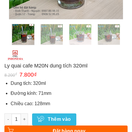
Ly quai cafe M20N dung tích 320ml
Giá
Giá
₫
7.800
₫
8.200
gốc
hiện
là:
tại
Dung tích: 320ml
8.200₫.
là:
7.800₫.
Đường kính: 71mm
Chiều cao: 128mm
Số lượng
Thêm vào
Đặt hàng ngay