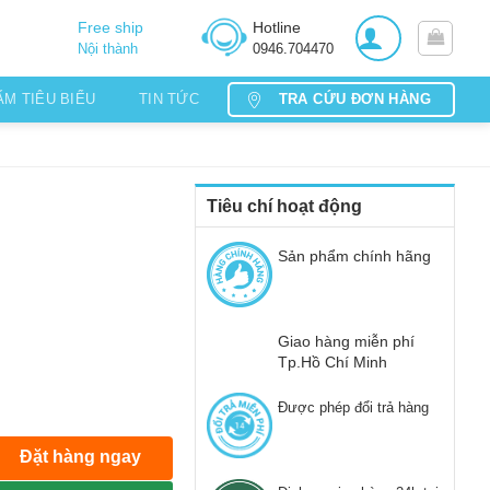
Free ship
Hotline
Nội thành
0946.704470
TRA CỨU ĐƠN HÀNG
ẨM TIÊU BIỂU
TIN TỨC
Tiêu chí hoạt động
Sản phẩm chính hãng
Giao hàng miễn phí
Tp.Hồ Chí Minh
Được phép đổi trả hàng
Đặt hàng ngay