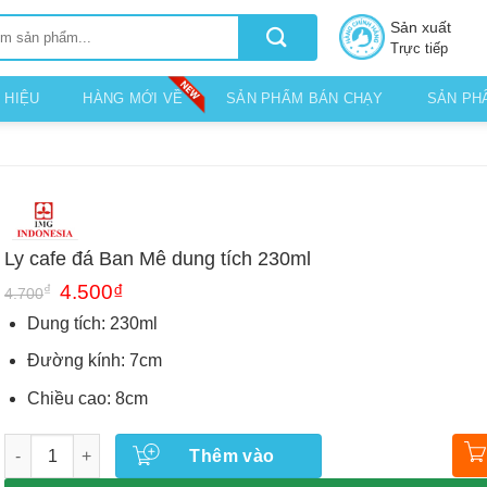
Sản xuất
Trực tiếp
 HIỆU
HÀNG MỚI VỀ
SẢN PHẨM BÁN CHẠY
SẢN PH
Ly cafe đá Ban Mê dung tích 230ml
Giá
Giá
₫
4.500
₫
4.700
gốc
hiện
là:
tại
Dung tích: 230ml
4.700₫.
là:
4.500₫.
Đường kính: 7cm
Chiều cao: 8cm
Số lượng
Thêm vào