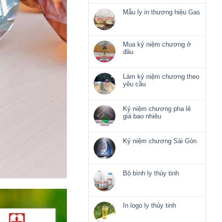
Mẫu ly in thương hiệu Gas
Không
có
bình
luận
Mua kỷ niệm chương ở
ở
đâu
Mẫu
Không
ly
có
in
bình
Làm kỷ niệm chương theo
thương
luận
yêu cầu
hiệu
ở
Không
Gas
Mua
có
kỷ
bình
Kỷ niệm chương pha lê
niệm
luận
giá bao nhiêu
chương
ở
Không
ở
Làm
có
đâu
kỷ
bình
Kỷ niệm chương Sài Gòn
niệm
luận
Không
chương
ở
có
theo
Kỷ
bình
yêu
niệm
luận
Bộ bình ly thủy tinh
cầu
chương
ở
Không
pha
Kỷ
có
lê
niệm
bình
giá
chương
luận
In logo ly thủy tinh
bao
Sài
ở
nhiêu
Không
Gòn
Bộ