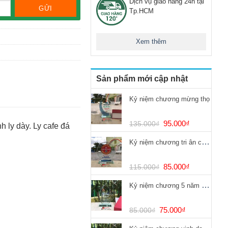
Dịch vụ giao hàng 24h tại
Tp.HCM
Xem thêm
Sản phẩm mới cập nhật
Kỷ niệm chương mừng thọ
Giá
Giá
95.000
₫
135.000
₫
h ly dày. Ly cafe đá
gốc
hiện
Kỷ niệm chương tri ân chống dịch Covid
là:
tại
135.000₫.
là:
95.000₫.
Giá
Giá
85.000
₫
115.000
₫
gốc
hiện
Kỷ niệm chương 5 năm cống hiến
là:
tại
115.000₫.
là:
85.000₫.
Giá
Giá
75.000
₫
85.000
₫
gốc
hiện