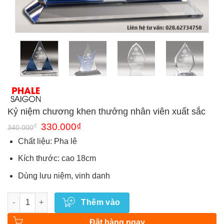
Kỷ niệm chương khen thưởng nhân viên xuất sắc
Giá
Giá
₫
330.000
₫
340.000
gốc
hiện
là:
tại
Chất liệu: Pha lê
340.000₫.
là:
330.000₫.
Kích thước: cao 18cm
Dùng lưu niệm, vinh danh
Số lượng
Thêm vào
Đặt hàng ngay