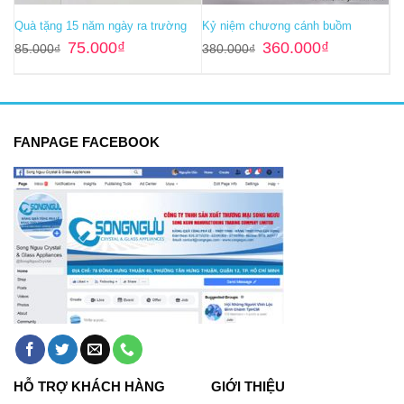
Quà tặng 15 năm ngày ra trường
Kỷ niệm chương cánh buồm
Giá
Giá
Giá
Giá
75.000
₫
360.000
₫
85.000
₫
380.000
₫
gốc
hiện
gốc
hiện
là:
tại
là:
tại
85.000₫.
là:
380.000₫.
là:
75.000₫.
360.000₫.
FANPAGE FACEBOOK
HỖ TRỢ KHÁCH HÀNG
GIỚI THIỆU