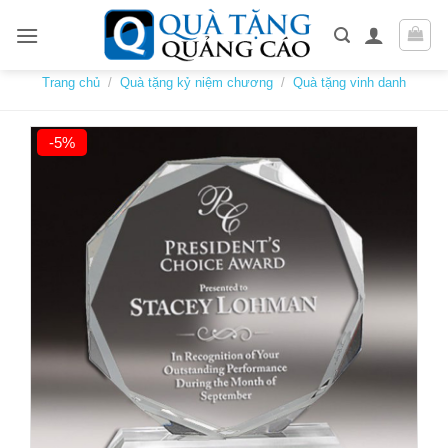
Skip
to
content
Trang chủ
/
Quà tặng kỷ niệm chương
/
Quà tặng vinh danh
-5%