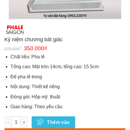
Kỷ niệm chương bát giác
Giá
Giá
₫
350.000
₫
370.000
gốc
hiện
là:
tại
Chất liệu: Pha lê
370.000₫.
là:
350.000₫.
Tổng cao: Mặt tròn 14cm, tổng cao: 15.5cm
Đế pha lê trong
Nội dung: Thiết kế riêng
Đóng gói: Hộp mỹ thuật
Giao hàng: Theo yêu cầu
Số lượng
Thêm vào