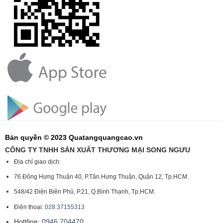
Bản quyền © 2023 Quatangquangcao.vn
CÔNG TY TNHH SẢN XUẤT THƯƠNG MẠI SONG NGƯU
Địa chỉ giao dịch:
76 Đông Hưng Thuận 40, P.Tân Hưng Thuận, Quận 12, Tp.HCM.
548/42 Điện Biên Phủ, P.21, Q.Bình Thạnh, Tp.HCM.
Điện thoại:
028.37155313
Hottline:
0946.704470