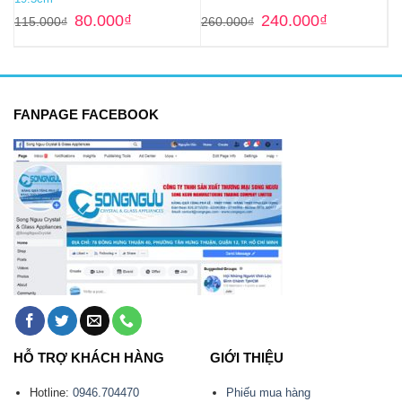
Giá
Giá
Giá
Giá
80.000
₫
240.000
₫
115.000
₫
260.000
₫
gốc
hiện
gốc
hiện
là:
tại
là:
tại
115.000₫.
là:
260.000₫.
là:
80.000₫.
240.000₫.
FANPAGE FACEBOOK
HỖ TRỢ KHÁCH HÀNG
GIỚI THIỆU
Hotline:
0946.704470
Phiếu mua hàng