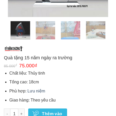
Quà tặng 15 năm ngày ra trường
Giá
Giá
₫
75.000
₫
85.000
gốc
hiện
là:
tại
Chất liệu: Thủy tinh
85.000₫.
là:
75.000₫.
Tổng cao: 18cm
Phù hợp:
Lưu niệm
Giao hàng: Theo yêu cầu
Số lượng
Thêm vào