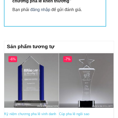
chương pha lê khen thưởng”
Bạn phải
đăng nhập
để gửi đánh giá.
Sản phẩm tương tự
-6%
-7%
Kỷ niệm chương pha lê vinh danh
Cúp pha lê ngôi sao