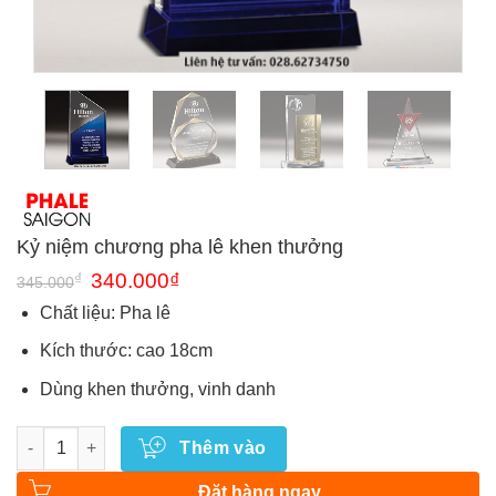
Kỷ niệm chương pha lê khen thưởng
Giá
Giá
₫
340.000
₫
345.000
gốc
hiện
là:
tại
Chất liệu: Pha lê
345.000₫.
là:
340.000₫.
Kích thước: cao 18cm
Dùng khen thưởng, vinh danh
Số lượng
Thêm vào
Đặt hàng ngay