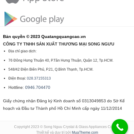
Bản quyền © 2023 Quatangquangcao.vn
CÔNG TY TNHH SẢN XUẤT THƯƠNG MẠI SONG NGƯU
Địa chỉ giao dịch:
76 Đông Hưng Thuận 40, P.Tân Hưng Thuận, Quận 12, Tp.HCM.
548/42 Điện Biên Phủ, P.21, Q.Bình Thạnh, Tp.HCM.
Điện thoại:
028.37155313
Hottline:
0946.704470
Giấy chứng nhận Đăng ký Kinh doanh số 0313049853 do Sở Kế
hoạch và Đầu tư Thành phố Hồ Chí Minh cấp ngày 11/12/2014
Copyright 2023 © Song Nguu Crystal & Glass Appliances Co., Ltd
Thiết kế và duy trì bởi
MuaTheme.com