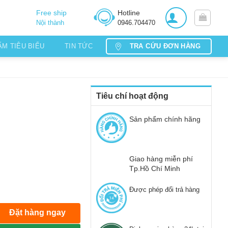
Free ship
Hotline
Nội thành
0946.704470
TRA CỨU ĐƠN HÀNG
ẨM TIÊU BIỂU
TIN TỨC
Tiêu chí hoạt động
Sản phẩm chính hãng
Giao hàng miễn phí
Tp.Hồ Chí Minh
Được phép đổi trả hàng
Đặt hàng ngay