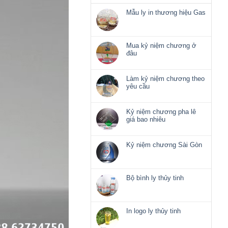
Mẫu ly in thương hiệu Gas
Không
có
bình
luận
Mua kỷ niệm chương ở
ở
đâu
Mẫu
Không
ly
có
in
bình
Làm kỷ niệm chương theo
thương
luận
yêu cầu
hiệu
ở
Không
Gas
Mua
có
kỷ
bình
Kỷ niệm chương pha lê
niệm
luận
giá bao nhiêu
chương
ở
Không
ở
Làm
có
đâu
kỷ
bình
Kỷ niệm chương Sài Gòn
niệm
luận
Không
chương
ở
có
theo
Kỷ
bình
yêu
niệm
luận
Bộ bình ly thủy tinh
cầu
chương
ở
Không
pha
Kỷ
có
lê
niệm
bình
giá
chương
luận
In logo ly thủy tinh
bao
Sài
ở
nhiêu
Không
Gòn
Bộ