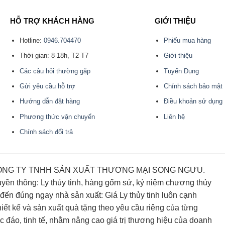
HỖ TRỢ KHÁCH HÀNG
GIỚI THIỆU
Hotline:
0946.704470
Phiếu mua hàng
Thời gian: 8-18h, T2-T7
Giới thiệu
Các câu hỏi thường gặp
Tuyển Dụng
Gửi yêu cầu hỗ trợ
Chính sách bảo mật
Hướng dẫn đặt hàng
Điều khoản sử dụng
Phương thức vận chuyển
Liên hệ
Chính sách đổi trả
i CÔNG TY TNHH SẢN XUẤT THƯƠNG MẠI SONG NGƯU.
yền thông: Ly thủy tinh, hàng gốm sứ, kỷ niệm chương thủy
 đến đúng ngay nhà sản xuất: Giá Ly thủy tinh luôn cạnh
iết kế và sản xuất quà tặng theo yêu cầu riêng của từng
 đáo, tinh tế, nhằm nâng cao giá trị thương hiệu của doanh