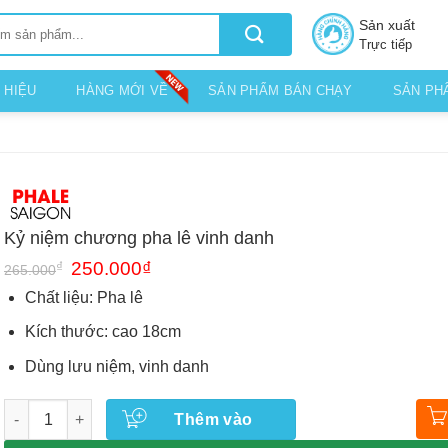
Sản xuất
Trực tiếp
 HIỆU
HÀNG MỚI VỀ
SẢN PHẨM BÁN CHẠY
SẢN PH
Kỷ niệm chương pha lê vinh danh
Giá
Giá
₫
250.000
₫
265.000
gốc
hiện
là:
tại
Chất liệu: Pha lê
265.000₫.
là:
250.000₫.
Kích thước: cao 18cm
Dùng lưu niệm, vinh danh
Số lượng
Thêm vào