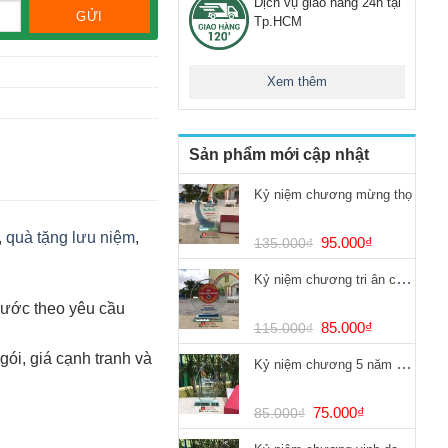
Dịch vụ giao hàng 24h tại
Tp.HCM
Xem thêm
Sản phẩm mới cập nhật
Kỷ niệm chương mừng thọ
,
quà tặng lưu niệm
,
Giá
Giá
95.000
₫
135.000
₫
gốc
hiện
Kỷ niệm chương tri ân chống dịch Covid
là:
tại
135.000₫.
là:
hước theo yêu cầu
95.000₫.
Giá
Giá
85.000
₫
115.000
₫
gốc
hiện
 gói, giá cạnh tranh và
Kỷ niệm chương 5 năm cống hiến
là:
tại
115.000₫.
là:
85.000₫.
Giá
Giá
75.000
₫
85.000
₫
gốc
hiện