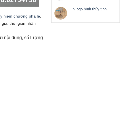
có
bình
bình
ly
luận
In logo bình thủy tinh
thủy
ở
Không
tinh
ỷ niệm chương pha lê
,
In
có
logo
 giá, thời gian nhận
bình
ly
luận
thủy
ở
tinh
In
ửi nội dung, số lượng
logo
bình
thủy
tinh