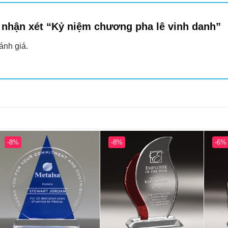
n nhận xét “Kỷ niệm chương pha lê vinh danh”
ánh giá.
-8%
-8%
-6%