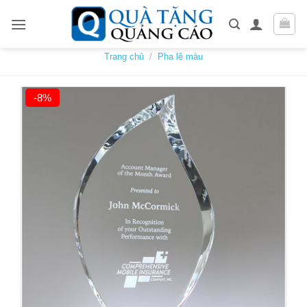
Skip
to
content
Trang chủ
/
Pha lê màu
-8%