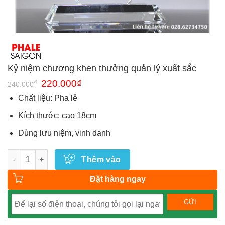
Kỷ niệm chương khen thưởng quản lý xuất sắc
Giá
Giá
₫
220.000
₫
240.000
gốc
hiện
là:
tại
Chất liệu: Pha lê
240.000₫.
là:
220.000₫.
Kích thước: cao 18cm
Dùng lưu niệm, vinh danh
Số lượng
Thêm vào
Đặt hàng ngay