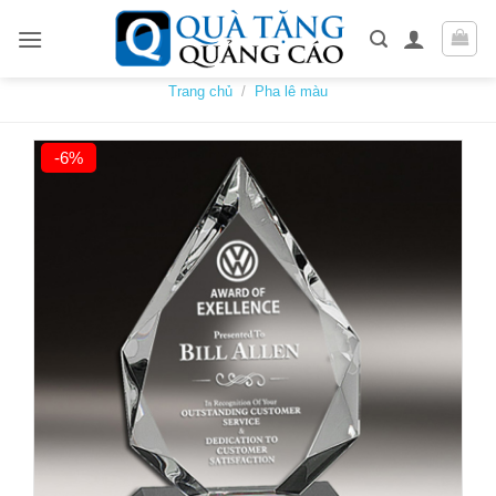
Skip
to
content
Trang chủ
/
Pha lê màu
-6%