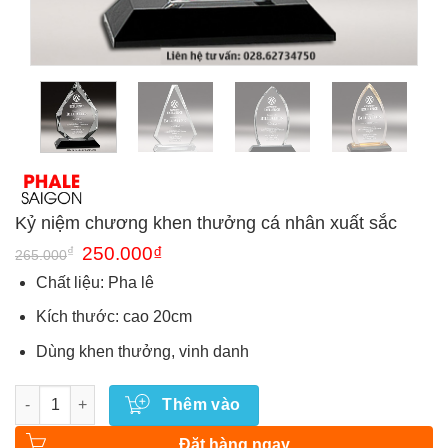
Kỷ niệm chương khen thưởng cá nhân xuất sắc
Giá
Giá
₫
250.000
₫
265.000
gốc
hiện
là:
tại
Chất liệu: Pha lê
265.000₫.
là:
250.000₫.
Kích thước: cao 20cm
Dùng khen thưởng, vinh danh
Số lượng
Thêm vào
Đặt hàng ngay