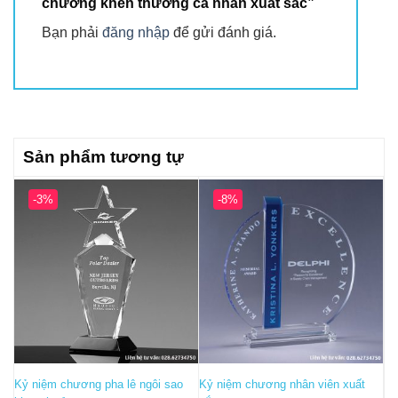
chương khen thưởng cá nhân xuất sắc”
Bạn phải
đăng nhập
để gửi đánh giá.
Sản phẩm tương tự
-3%
-8%
Kỷ niệm chương pha lê ngôi sao
Kỷ niệm chương nhân viên xuất