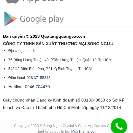
Bản quyền © 2023 Quatangquangcao.vn
CÔNG TY TNHH SẢN XUẤT THƯƠNG MẠI SONG NGƯU
Địa chỉ giao dịch:
76 Đông Hưng Thuận 40, P.Tân Hưng Thuận, Quận 12, Tp.HCM.
548/42 Điện Biên Phủ, P.21, Q.Bình Thạnh, Tp.HCM.
Điện thoại:
028.37155313
Hottline:
0946.704470
Giấy chứng nhận Đăng ký Kinh doanh số 0313049853 do Sở Kế
hoạch và Đầu tư Thành phố Hồ Chí Minh cấp ngày 11/12/2014
Copyright 2023 © Song Nguu Crystal & Glass Appliances Co., Ltd
Thiết kế và duy trì bởi
MuaTheme.com