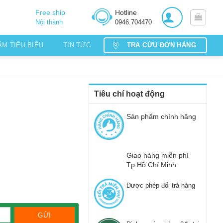
Free ship
Hotline
Nội thành
0946.704470
TRA CỨU ĐƠN HÀNG
ẨM TIÊU BIỂU
TIN TỨC
Tiêu chí hoạt động
Sản phẩm chính hãng
Giao hàng miễn phí
Tp.Hồ Chí Minh
Được phép đổi trả hàng