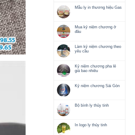
Mẫu ly in thương hiệu Gas
Không
có
bình
luận
Mua kỷ niệm chương ở
ở
đâu
Mẫu
Không
ly
có
in
bình
Làm kỷ niệm chương theo
thương
luận
yêu cầu
hiệu
ở
Không
Gas
Mua
có
kỷ
bình
Kỷ niệm chương pha lê
niệm
luận
giá bao nhiêu
chương
ở
Không
ở
Làm
có
đâu
kỷ
bình
Kỷ niệm chương Sài Gòn
niệm
luận
Không
chương
ở
có
theo
Kỷ
bình
yêu
niệm
luận
Bộ bình ly thủy tinh
cầu
chương
ở
Không
pha
Kỷ
có
lê
niệm
bình
giá
chương
luận
In logo ly thủy tinh
bao
Sài
ở
nhiêu
Không
Gòn
Bộ