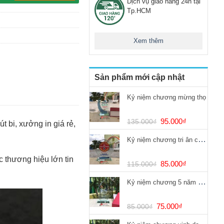
Dịch vụ giao hàng 24h tại
Tp.HCM
Xem thêm
Sản phẩm mới cập nhật
Kỷ niệm chương mừng thọ
Giá
Giá
95.000
₫
135.000
₫
út bi, xưởng in giá rẻ,
gốc
hiện
Kỷ niệm chương tri ân chống dịch Covid
là:
tại
135.000₫.
là:
 thương hiệu lớn tin
95.000₫.
Giá
Giá
85.000
₫
115.000
₫
gốc
hiện
Kỷ niệm chương 5 năm cống hiến
là:
tại
115.000₫.
là:
85.000₫.
Giá
Giá
75.000
₫
85.000
₫
gốc
hiện