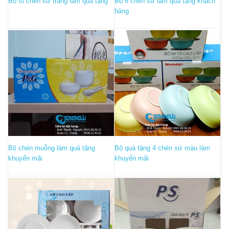
Bộ tô chén sứ trắng làm quà tặng
Bộ 6 chén sứ làm quà tặng khách
hàng
Bộ chén muỗng làm quà tặng
Bộ quà tặng 4 chén sứ màu làm
khuyến mãi
khuyến mãi