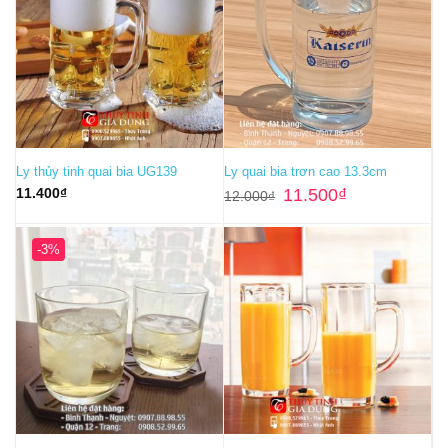
Ly thủy tinh quai bia UG139
Ly quai bia trơn cao 13.3cm
Giá
Giá
11.400
₫
11.500
₫
12.000
₫
gốc
hiện
là:
tại
12.000₫.
là:
11.500₫.
-3%