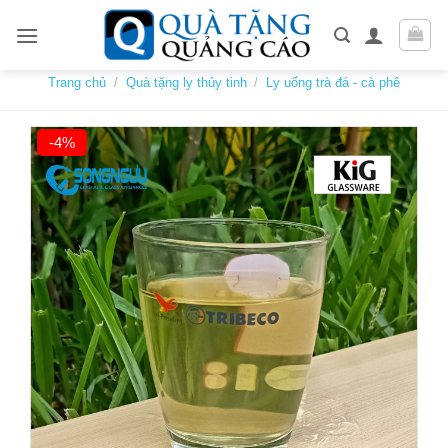
Skip
to
content
Trang chủ
/
Quà tặng ly thủy tinh
/
Ly uống trà đá - cà phê
-4%