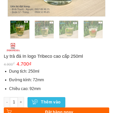
Ly trà đá In logo Tribeco cao cấp 250ml
Giá
Giá
₫
4.700
₫
4.900
gốc
hiện
là:
tại
Dung tích: 250ml
4.900₫.
là:
4.700₫.
Đường kính: 72mm
Chiều cao: 92mm
Số lượng
Thêm vào
Đặt hàng ngay