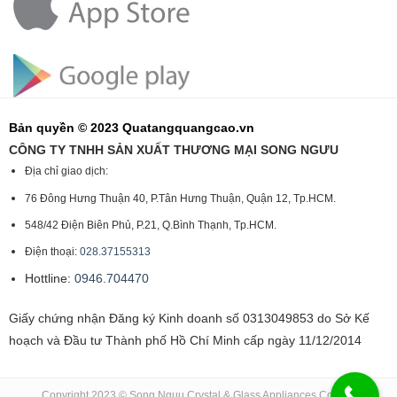
Bản quyền © 2023 Quatangquangcao.vn
CÔNG TY TNHH SẢN XUẤT THƯƠNG MẠI SONG NGƯU
Địa chỉ giao dịch:
76 Đông Hưng Thuận 40, P.Tân Hưng Thuận, Quận 12, Tp.HCM.
548/42 Điện Biên Phủ, P.21, Q.Bình Thạnh, Tp.HCM.
Điện thoại:
028.37155313
Hottline:
0946.704470
Giấy chứng nhận Đăng ký Kinh doanh số 0313049853 do Sở Kế
hoạch và Đầu tư Thành phố Hồ Chí Minh cấp ngày 11/12/2014
Copyright 2023 © Song Nguu Crystal & Glass Appliances Co., Ltd