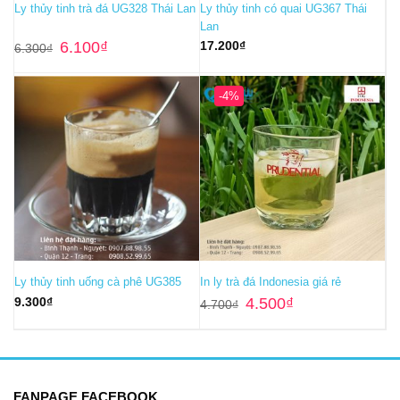
Ly thủy tinh trà đá UG328 Thái Lan
Ly thủy tinh có quai UG367 Thái
Lan
Giá
Giá
6.100
₫
17.200
₫
6.300
₫
gốc
hiện
là:
tại
6.300₫.
là:
6.100₫.
-4%
Ly thủy tinh uống cà phê UG385
In ly trà đá Indonesia giá rẻ
Giá
Giá
9.300
₫
4.500
₫
4.700
₫
gốc
hiện
là:
tại
4.700₫.
là:
4.500₫.
FANPAGE FACEBOOK