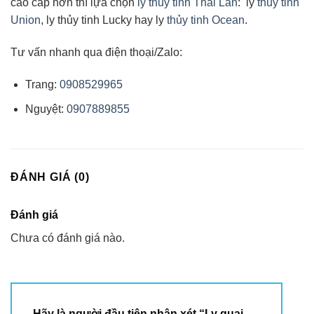
cao cấp hơn thì lựa chọn
ly thủy tinh Thái Lan
: ly
thủy tinh
Union
, ly thủy tinh Lucky hay ly
thủy tinh Ocean
.
Tư vấn nhanh qua điện thoại/Zalo:
Trang:
0908529965
Nguyệt:
0907889855
ĐÁNH GIÁ (0)
Đánh giá
Chưa có đánh giá nào.
Hãy là người đầu tiên nhận xét “Ly quai