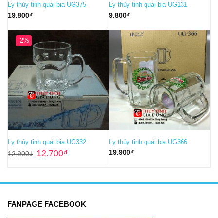
Ly thủy tinh quai bia UG375
Ly thủy tinh quai bia UG131
19.800
₫
9.800
₫
-2%
Ly thủy tinh quai bia UG332
Ly thủy tinh quai bia UG366
Giá
Giá
12.700
₫
19.900
₫
12.900
₫
gốc
hiện
là:
tại
12.900₫.
là:
12.700₫.
FANPAGE FACEBOOK