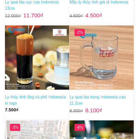
Ly quai bia sọc cao Indonesia
Mẫu ly thủy tinh giá rẻ Indonesia
13cm
Giá
Giá
Giá
Giá
11.700
₫
4.500
₫
12.000
₫
4.600
₫
gốc
hiện
gốc
hiện
là:
tại
là:
tại
12.000₫.
là:
4.600₫.
là:
11.700₫.
4.500₫.
-2%
Ly thủy tinh ống cà phê Indonesia
Ly quai bia trung Indonesia cao
in logo
11.2cm
Giá
Giá
7.500
₫
8.100
₫
8.300
₫
gốc
hiện
là:
tại
8.300₫.
là:
8.100₫.
-3%
-4%