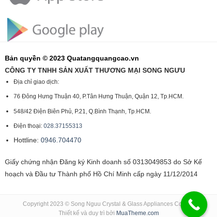
Bản quyền © 2023 Quatangquangcao.vn
CÔNG TY TNHH SẢN XUẤT THƯƠNG MẠI SONG NGƯU
Địa chỉ giao dịch:
76 Đông Hưng Thuận 40, P.Tân Hưng Thuận, Quận 12, Tp.HCM.
548/42 Điện Biên Phủ, P.21, Q.Bình Thạnh, Tp.HCM.
Điện thoại:
028.37155313
Hottline:
0946.704470
Giấy chứng nhận Đăng ký Kinh doanh số 0313049853 do Sở Kế
hoạch và Đầu tư Thành phố Hồ Chí Minh cấp ngày 11/12/2014
Copyright 2023 © Song Nguu Crystal & Glass Appliances Co., Ltd
Thiết kế và duy trì bởi
MuaTheme.com