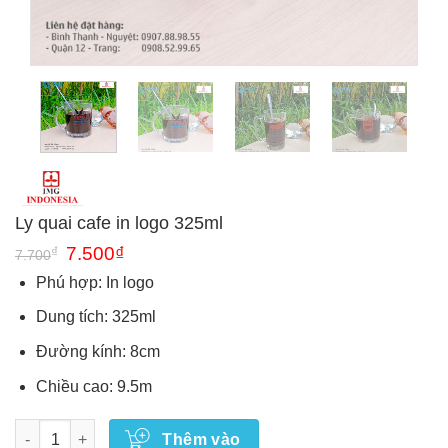
Ly quai cafe in logo 325ml
Giá
Giá
₫
7.500
₫
7.700
gốc
hiện
là:
tại
Phú hợp: In logo
7.700₫.
là:
7.500₫.
Dung tích: 325ml
Đường kính: 8cm
Chiều cao: 9.5m
Số lượng
Thêm vào