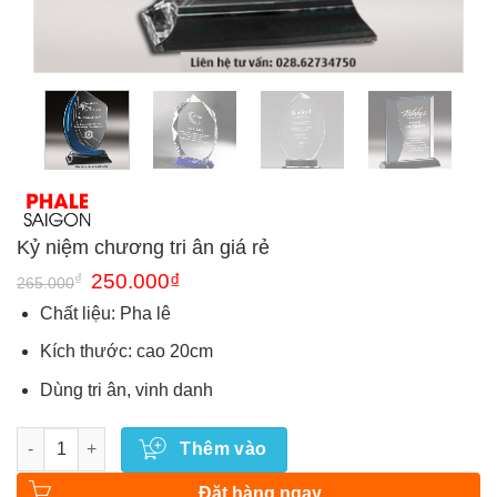
Kỷ niệm chương tri ân giá rẻ
Giá
Giá
₫
250.000
₫
265.000
gốc
hiện
là:
tại
Chất liệu: Pha lê
265.000₫.
là:
250.000₫.
Kích thước: cao 20cm
Dùng tri ân, vinh danh
Số lượng
Thêm vào
Đặt hàng ngay