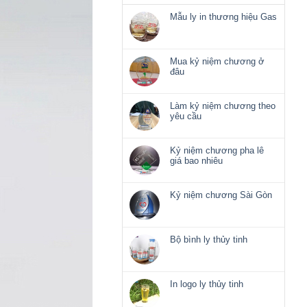
Mẫu ly in thương hiệu Gas
Không
có
bình
luận
Mua kỷ niệm chương ở
ở
đâu
Mẫu
Không
ly
có
in
bình
Làm kỷ niệm chương theo
thương
luận
yêu cầu
hiệu
ở
Không
Gas
Mua
có
kỷ
bình
Kỷ niệm chương pha lê
niệm
luận
giá bao nhiêu
chương
ở
Không
ở
Làm
có
đâu
kỷ
bình
Kỷ niệm chương Sài Gòn
niệm
luận
Không
chương
ở
có
theo
Kỷ
bình
yêu
niệm
luận
Bộ bình ly thủy tinh
cầu
chương
ở
Không
pha
Kỷ
có
lê
niệm
bình
giá
chương
luận
In logo ly thủy tinh
bao
Sài
ở
nhiêu
Không
Gòn
Bộ