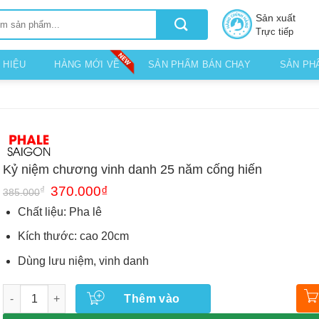
Sản xuất
Trực tiếp
 HIỆU
HÀNG MỚI VỀ
SẢN PHẨM BÁN CHẠY
SẢN PH
Kỷ niệm chương vinh danh 25 năm cống hiến
Giá
Giá
₫
370.000
₫
385.000
gốc
hiện
là:
tại
Chất liệu: Pha lê
385.000₫.
là:
370.000₫.
Kích thước: cao 20cm
Dùng lưu niệm, vinh danh
Số lượng
Thêm vào