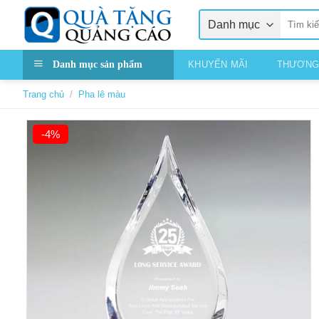
Skip
Tìm
to
kiếm:
content
Danh mục sản phẩm
KHUYẾN MÃI
THƯƠNG
Trang chủ
/
Pha lê màu
-4%