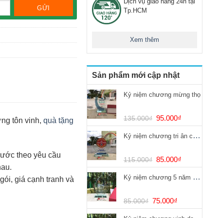
Dịch vụ giao hàng 24h tại
Tp.HCM
Xem thêm
Sản phẩm mới cập nhật
Kỷ niệm chương mừng thọ
Giá
Giá
95.000
₫
135.000
₫
ưng tôn vinh,
quà tặng
gốc
hiện
Kỷ niệm chương tri ân chống dịch Covid
là:
tại
135.000₫.
là:
hước theo yêu cầu
95.000₫.
Giá
Giá
85.000
₫
115.000
₫
hau.
gốc
hiện
Kỷ niệm chương 5 năm cống hiến
là:
tại
 gói, giá cạnh tranh và
115.000₫.
là:
85.000₫.
Giá
Giá
75.000
₫
85.000
₫
gốc
hiện