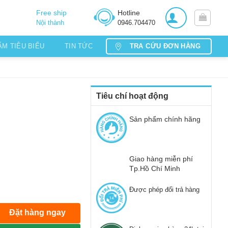
Free ship
Hotline
Nội thành
0946.704470
TRA CỨU ĐƠN HÀNG
ẨM TIÊU BIỂU
TIN TỨC
Tiêu chí hoạt động
Sản phẩm chính hãng
Giao hàng miễn phí
Tp.Hồ Chí Minh
Được phép đổi trả hàng
Đặt hàng ngay