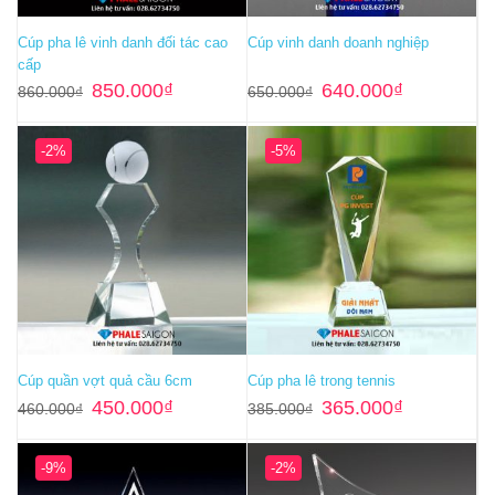
Cúp pha lê vinh danh đối tác cao
Cúp vinh danh doanh nghiệp
cấp
Giá
Giá
Giá
Giá
850.000
₫
640.000
₫
860.000
₫
650.000
₫
gốc
hiện
gốc
hiện
là:
tại
là:
tại
860.000₫.
là:
650.000₫.
là:
850.000₫.
640.000₫.
-2%
-5%
Cúp quần vợt quả cầu 6cm
Cúp pha lê trong tennis
Giá
Giá
Giá
Giá
450.000
₫
365.000
₫
460.000
₫
385.000
₫
gốc
hiện
gốc
hiện
là:
tại
là:
tại
460.000₫.
là:
385.000₫.
là:
450.000₫.
365.000₫.
-9%
-2%