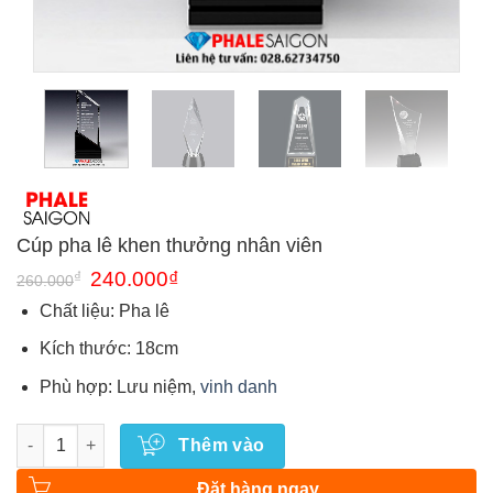
Cúp pha lê khen thưởng nhân viên
Giá
Giá
₫
240.000
₫
260.000
gốc
hiện
là:
tại
Chất liệu: Pha lê
260.000₫.
là:
240.000₫.
Kích thước: 18cm
Phù hợp: Lưu niệm,
vinh danh
Số lượng
Thêm vào
Đặt hàng ngay