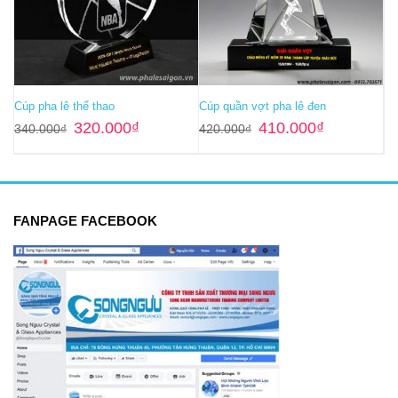
Cúp pha lê thể thao
Cúp quần vợt pha lê đen
Giá
Giá
Giá
Giá
320.000
₫
410.000
₫
340.000
₫
420.000
₫
gốc
hiện
gốc
hiện
là:
tại
là:
tại
340.000₫.
là:
420.000₫.
là:
320.000₫.
410.000₫.
FANPAGE FACEBOOK