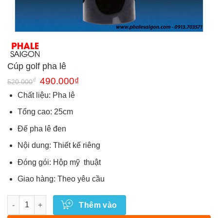
Cúp golf pha lê
Giá
Giá
₫
490.000
₫
520.000
gốc
hiện
là:
tại
Chất liệu: Pha lê
520.000₫.
là:
490.000₫.
Tổng cao: 25cm
Đế pha lê đen
Nội dung: Thiết kế riêng
Đóng gói: Hộp mỹ thuật
Giao hàng: Theo yêu cầu
Số lượng
Thêm vào