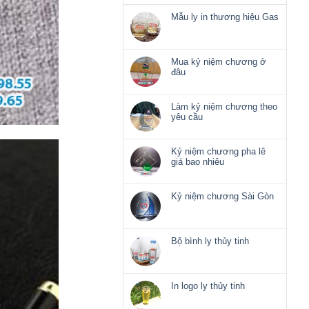
Mẫu ly in thương hiệu Gas
Không
có
bình
luận
Mua kỷ niệm chương ở
ở
đâu
Mẫu
Không
ly
có
in
bình
Làm kỷ niệm chương theo
thương
luận
yêu cầu
hiệu
ở
Không
Gas
Mua
có
kỷ
bình
Kỷ niệm chương pha lê
niệm
luận
giá bao nhiêu
chương
ở
Không
ở
Làm
có
đâu
kỷ
bình
Kỷ niệm chương Sài Gòn
niệm
luận
Không
chương
ở
có
theo
Kỷ
bình
yêu
niệm
luận
Bộ bình ly thủy tinh
cầu
chương
ở
Không
pha
Kỷ
có
lê
niệm
bình
giá
chương
luận
In logo ly thủy tinh
bao
Sài
ở
nhiêu
Không
Gòn
Bộ