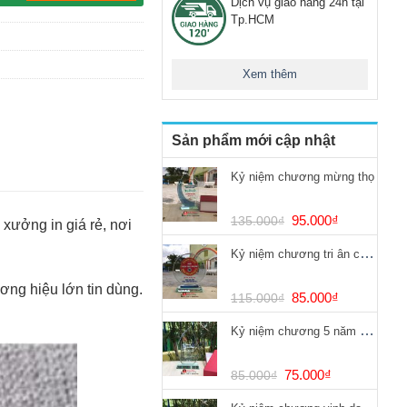
Dịch vụ giao hàng 24h tại
Tp.HCM
Xem thêm
Sản phẩm mới cập nhật
Kỷ niệm chương mừng thọ
Giá
Giá
95.000
₫
135.000
₫
, xưởng in giá rẻ, nơi
gốc
hiện
Kỷ niệm chương tri ân chống dịch Covid
là:
tại
135.000₫.
là:
ơng hiệu lớn tin dùng.
95.000₫.
Giá
Giá
85.000
₫
115.000
₫
gốc
hiện
Kỷ niệm chương 5 năm cống hiến
là:
tại
115.000₫.
là:
85.000₫.
Giá
Giá
75.000
₫
85.000
₫
gốc
hiện