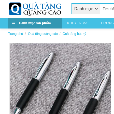
Skip
Tìm
to
kiếm:
content
Danh mục sản phẩm
KHUYẾN MÃI
THƯƠNG
Trang chủ
/
Quà tặng quảng cáo
/
Quà tặng bút ký