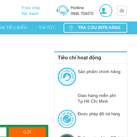
Free ship
Hotline
Nội thành
0946.704470
TRA CỨU ĐƠN HÀNG
ẨM TIÊU BIỂU
TIN TỨC
Tiêu chí hoạt động
Sản phẩm chính hãng
Giao hàng miễn phí
Tp.Hồ Chí Minh
Được phép đổi trả hàng