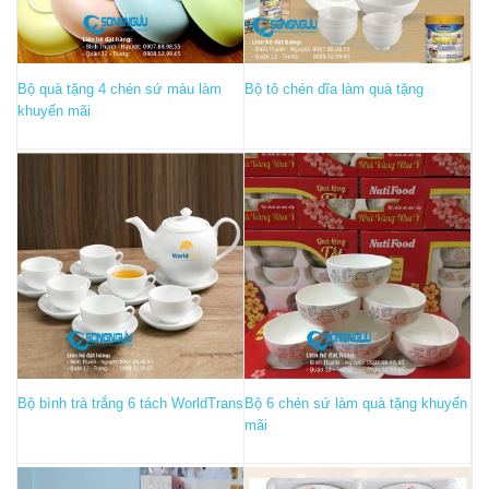
Bộ quà tặng 4 chén sứ màu làm
Bộ tô chén dĩa làm quà tặng
khuyến mãi
Bộ bình trà trắng 6 tách WorldTrans
Bộ 6 chén sứ làm quà tặng khuyến
mãi