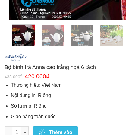
Bộ bình trà Anna cao trắng ngà 6 tách
Giá
Giá
₫
420.000
₫
435.000
gốc
hiện
là:
tại
Thương hiệu: Việt Nam
435.000₫.
là:
420.000₫.
Nội dung in: Riêng
Số lượng: Riêng
Giao hàng toàn quốc
Số lượng
Thêm vào