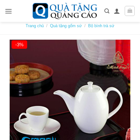
Skip
to
content
Trang chủ
/
Quà tặng gốm sứ
/
Bộ bình trà sứ
-3%