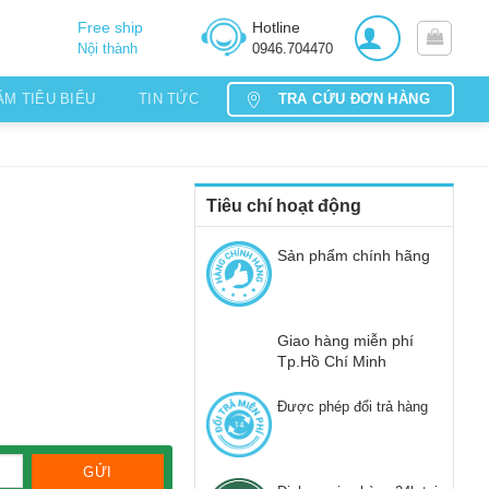
Free ship
Hotline
Nội thành
0946.704470
TRA CỨU ĐƠN HÀNG
ẨM TIÊU BIỂU
TIN TỨC
Tiêu chí hoạt động
Sản phẩm chính hãng
Giao hàng miễn phí
Tp.Hồ Chí Minh
Được phép đổi trả hàng