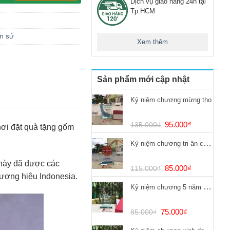
Dịch vụ giao hàng 24h tại
Tp.HCM
m sứ
Xem thêm
Sản phẩm mới cập nhật
Kỷ niệm chương mừng thọ
Giá
Giá
95.000
₫
135.000
₫
 nơi đặt quà tặng gốm
gốc
hiện
Kỷ niệm chương tri ân chống dịch Covid
là:
tại
135.000₫.
là:
 này đã được các
95.000₫.
Giá
Giá
85.000
₫
115.000
₫
hương hiệu Indonesia.
gốc
hiện
Kỷ niệm chương 5 năm cống hiến
là:
tại
115.000₫.
là:
85.000₫.
Giá
Giá
75.000
₫
85.000
₫
gốc
hiện