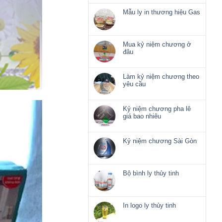
Mẫu ly in thương hiệu Gas
Không
có
bình
luận
Mua kỷ niệm chương ở
ở
đâu
Mẫu
Không
ly
có
in
bình
Làm kỷ niệm chương theo
thương
luận
yêu cầu
hiệu
ở
Không
Gas
Mua
có
kỷ
bình
Kỷ niệm chương pha lê
niệm
luận
giá bao nhiêu
chương
ở
Không
ở
Làm
có
đâu
kỷ
bình
Kỷ niệm chương Sài Gòn
niệm
luận
Không
chương
ở
có
theo
Kỷ
bình
yêu
niệm
luận
Bộ bình ly thủy tinh
cầu
chương
ở
Không
pha
Kỷ
có
lê
niệm
bình
giá
chương
luận
In logo ly thủy tinh
bao
Sài
ở
nhiêu
Không
Gòn
Bộ