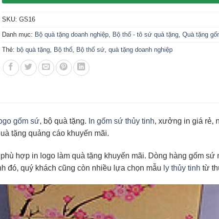
SKU:
GS16
Danh mục:
Bộ quà tặng doanh nghiệp
,
Bộ thố - tô sứ quà tặng
,
Quà tặng gố
Thẻ:
bộ quà tặng
,
Bộ thố
,
Bộ thố sứ
,
quà tặng doanh nghiệp
logo gốm sứ
, bộ quà tặng.
In gốm sứ thủy tinh
, xưởng in giá rẻ,
quà tặng quảng cáo khuyến mãi.
y phù hợp in logo làm quà tặng khuyến mãi. Dòng hàng gốm sứ
ạnh đó, quý khách cũng còn nhiều lựa chọn mẫu
ly thủy tinh
từ t