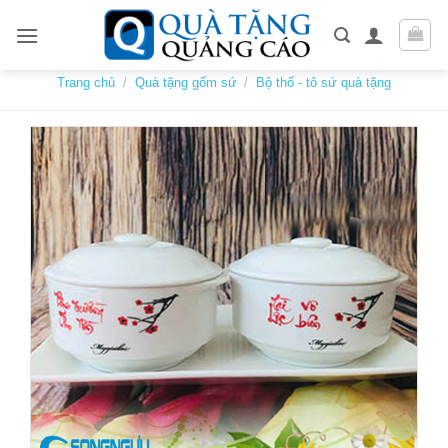
Skip
to
content
Trang chủ
/
Quà tặng gốm sứ
/
Bộ thố - tô sứ quà tặng