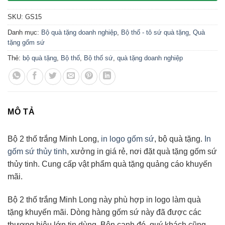
SKU:
GS15
Danh mục:
Bộ quà tặng doanh nghiệp
,
Bộ thố - tô sứ quà tặng
,
Quà
tặng gốm sứ
Thẻ:
bộ quà tặng
,
Bộ thố
,
Bộ thố sứ
,
quà tặng doanh nghiệp
MÔ TẢ
Bộ 2 thố trắng Minh Long,
in logo gốm sứ
, bộ quà tặng.
In
gốm sứ thủy tinh
, xưởng in giá rẻ, nơi đặt quà tặng gốm sứ
thủy tinh. Cung cấp vật phẩm quà tặng quảng cáo khuyến
mãi.
Bộ 2 thố trắng Minh Long này phù hợp in logo làm quà
tặng khuyến mãi. Dòng hàng gốm sứ này đã được các
thương hiệu lớn tin dùng. Bên cạnh đó, quý khách cũng