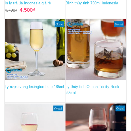
In ly trà đá Indonesia giá rẻ
Bình thủy tinh 750ml Indonesia
Giá
Giá
4.500
₫
4.700
₫
gốc
hiện
là:
tại
4.700₫.
là:
4.500₫.
Ly rượu vang lexington flute 185ml
Ly thủy tinh Ocean Trinity Rock
305ml