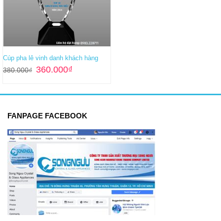
Cúp pha lê vinh danh khách hàng
Giá
Giá
360.000
₫
380.000
₫
gốc
hiện
là:
tại
380.000₫.
là:
360.000₫.
FANPAGE FACEBOOK