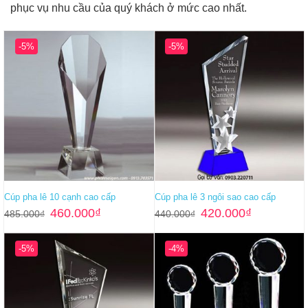
phục vụ nhu cầu của quý khách ở mức cao nhất.
-5%
-5%
Cúp pha lê 10 cạnh cao cấp
Cúp pha lê 3 ngôi sao cao cấp
Giá
Giá
Giá
Giá
460.000
₫
420.000
₫
485.000
₫
440.000
₫
gốc
hiện
gốc
hiện
là:
tại
là:
tại
485.000₫.
là:
440.000₫.
là:
-5%
-4%
460.000₫.
420.000₫.